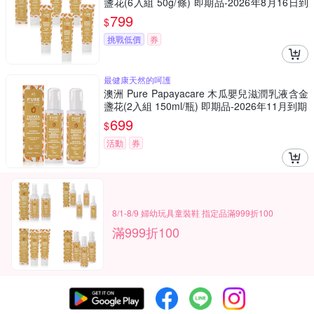
盞花(6入組 50g/條) 即期品-2026年8月16日到
期
799
$
挑戰低價
券
最健康天然的呵護
澳洲 Pure Papayacare 木瓜嬰兒滋潤乳液含金
盞花(2入組 150ml/瓶) 即期品-2026年11月到期
699
$
活動
券
8/1-8/9 婦幼玩具童裝鞋 指定品滿999折100
滿999折100