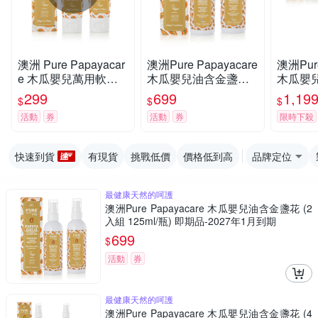
澳洲 Pure Papayacar
澳洲Pure Papayacare
澳洲Pure
e 木瓜嬰兒萬用軟膏
木瓜嬰兒油含金盞花
木瓜嬰
含金盞花(2入組 50g/
(2入組 125ml/瓶) 即期
(4入組 1
299
699
1,19
$
$
$
條) 即期品-2026年8月
品-2027年1月到期
活動
券
活動
券
限時下殺
16日到期
快速到貨
有現貨
挑戰低價
價格低到高
品牌定位
最健康天然的呵護
澳洲Pure Papayacare 木瓜嬰兒油含金盞花 (2
入組 125ml/瓶) 即期品-2027年1月到期
699
$
活動
券
最健康天然的呵護
澳洲Pure Papayacare 木瓜嬰兒油含金盞花 (4