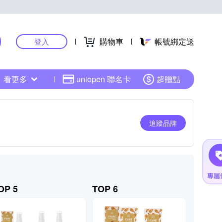
購物車
帳號綁定送
登入
看更多
uniopen 聯名卡
超贈點
追蹤品牌
OP 5
TOP 6
TOP