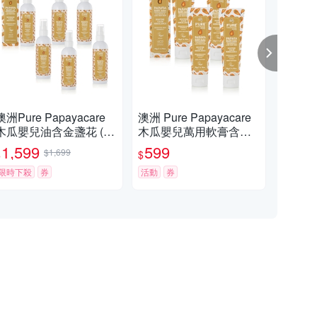
澳洲Pure Papayacare
澳洲 Pure Papayacare
澳洲 
木瓜嬰兒油含金盞花 (6
木瓜嬰兒萬用軟膏含金
木
入組 125ml/瓶) 即期品-2
盞花(4入組 50g/條) 即期
盞花(
1,599
599
3
$1,699
$
$
$
027年1月到期
品-2026年8月16日到期
期品
限時下殺
券
活動
券
活動