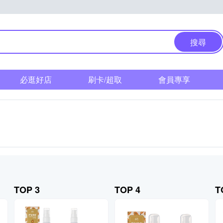
搜尋
必逛好店
刷卡/超取
會員專享
TOP 3
TOP 4
T