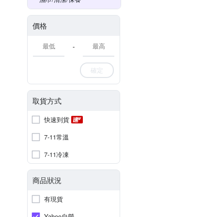
價格
-
確定
取貨方式
快速到貨
7-11常溫
7-11冷凍
商品狀況
有現貨
Yahoo自營