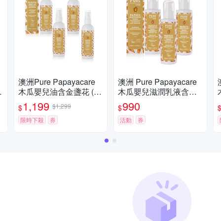
澳洲Pure Papayacare
澳洲 Pure Papayacare
木瓜嬰兒油含金盞花 (4
木瓜嬰兒滋潤乳液含金
2
入組 125ml/瓶)
盞花(3入組 150ml/瓶) 即
1,199
990
$1,299
$
$
期品-2025年11月到期
限時下殺
券
活動
券