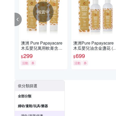
補貨中
澳洲 Pure Papayacare
澳洲Pure Papayacare
木瓜嬰兒萬用軟膏含金
木瓜嬰兒油含金盞花 (2
盞花(2入組 50g/條) 即期
入組 125ml/瓶) 即期品-
299
699
$
$
品-2026年8月16日到期
027年1月到期
活動
券
活動
券
依分類篩選
全部分類
婦幼/童鞋/玩具/樂器
濕巾/清潔/保養