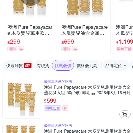
澳洲 Pure Papayacar
澳洲Pure Papayacare
澳洲Pure
e 木瓜嬰兒萬用軟膏
木瓜嬰兒油含金盞花
木瓜嬰
含金盞花(2入組 50g/
(2入組 125ml/瓶) 即期
(4入組 1
299
699
1,19
$
$
$
條) 即期品-2026年8月
品-2027年1月到期
活動
券
活動
券
限時下殺
16日到期
快速到貨
有現貨
挑戰低價
價格低到高
品牌定位
最健康天然的呵護
澳洲 Pure Papayacare 木瓜嬰兒萬用軟膏含金
盞花(4入組 50g/條) 即期品-2026年8月16日到
期
599
$
挑戰低價
券
最健康天然的呵護
澳洲 Pure Papayacare 木瓜嬰兒萬用軟膏含金