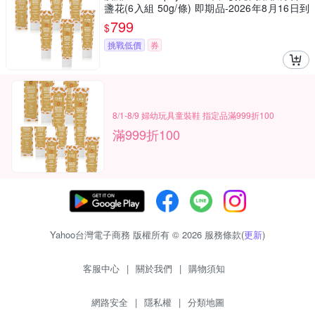
盞花(6入組 50g/條) 即期品-2026年8月16日到
期
799
$
挑戰低價
券
8/1-8/9 婦幼玩具童裝鞋 指定品滿999折100
滿999折100
Yahoo台灣電子商務 版權所有 © 2026 服務條款(
更新
)
客服中心
|
關於我們
|
購物須知
網路安全
|
隱私權
|
分類地圖