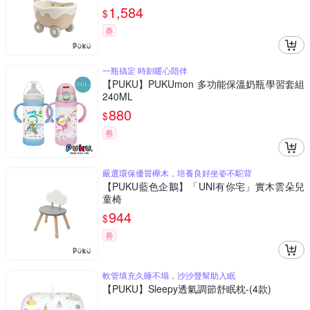
1,584
$
券
一瓶搞定 時刻暖心陪伴
【PUKU】PUKUmon 多功能保溫奶瓶學習套組
240ML
880
$
券
嚴選環保優質櫸木，培養良好坐姿不駝背
【PUKU藍色企鵝】「UNI有你宅」實木雲朵兒
童椅
944
$
券
軟管填充久睡不塌，沙沙聲幫助入眠
【PUKU】Sleepy透氣調節舒眠枕-(4款)