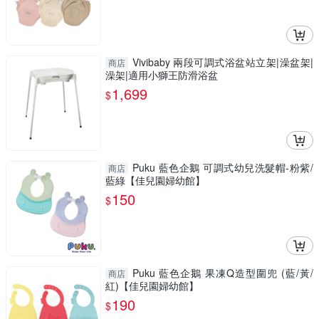
Vivibaby 兩段可調式浴盆站立架|澡盆架|
商店
澡架|適用小獅王防滑浴盆
1,699
$
Puku 藍色企鵝 可調式幼兒洗髮帽-粉紫/
商店
藍綠【佳兒園婦幼館】
150
$
Puku 藍色企鵝 果凍Q造型圍兜 (藍/黃/
商店
紅)【佳兒園婦幼館】
190
$