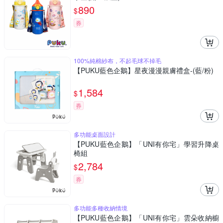
890
$
券
100%純棉紗布，不起毛球不掉毛
【PUKU藍色企鵝】星夜漫漫親膚禮盒-(藍/粉)
1,584
$
券
多功能桌面設計
【PUKU藍色企鵝】「UNI有你宅」學習升降桌
椅組
2,784
$
券
多功能多種收納情境
【PUKU藍色企鵝】「UNI有你宅」雲朵收納櫥