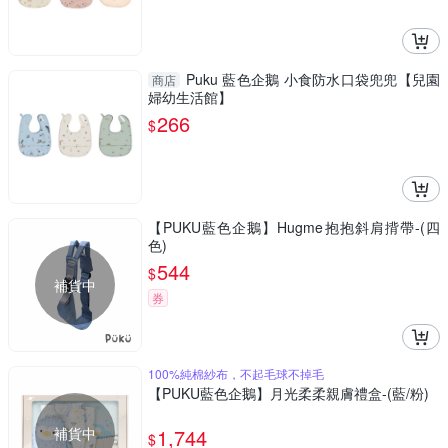
Puku 藍色企鵝 小食防水口袋兜兜【兒園
商店
婦幼生活館】
266
$
【PUKU藍色企鵝】Hugme抱抱斜肩揹帶-(四
色)
544
$
補貨中
券
100%純棉紗布，不起毛球不掉毛
【PUKU藍色企鵝】月光柔柔親膚禮盒-(藍/粉)
補貨中
1,744
$