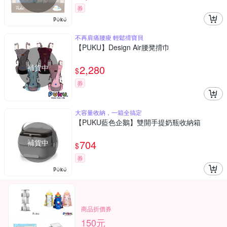
券
不再肩痛腰痠 輕鬆揹寶貝
【PUKU】Design Air腰凳揹巾
補貨中
2,280
$
券
大容量收納，一箱全搞定
【PUKU藍色企鵝】雙開手提奶瓶收納箱
補貨中
704
$
券
商品折價券
150元