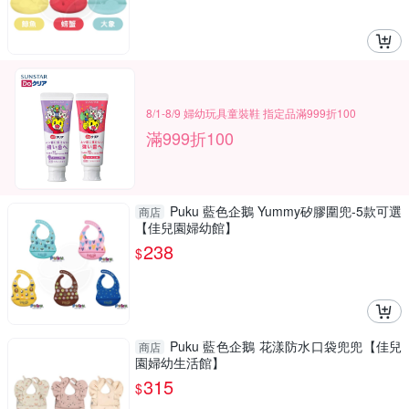
8/1-8/9 婦幼玩具童裝鞋 指定品滿999折100
滿999折100
Puku 藍色企鵝 Yummy矽膠圍兜-5款可選
商店
【佳兒園婦幼館】
238
$
Puku 藍色企鵝 花漾防水口袋兜兜【佳兒
商店
園婦幼生活館】
315
$