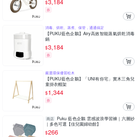
3,184
$
券
消毒、烘乾、蒸煮、保管，通通搞定
【PUKU藍色企鵝】Airy高效智能蒸氣烘乾消毒
鍋
3,184
$
券
嚴選環保優質松木
【PUKU藍色企鵝】「UNI有你宅」實木三角兒
童掛衣帽架
1,344
$
券
Puku 藍色企鵝 雲感波浪學習褲｜六層紗
商店
｜多色可選【佳兒園婦幼館】
266
$