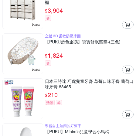
櫃
3,904
$
券
立體 3D 柔軟防壓床圍
【PUKU藍色企鵝】寶寶舒眠窩窩-(三色)
1,824
$
券
日本三詩達 巧虎兒童牙膏 草莓口味牙膏 葡萄口
味牙膏 88465
210
$
活動
券
學習自主如廁的好幫手
【PUKU】Minimic兒童學習小馬桶