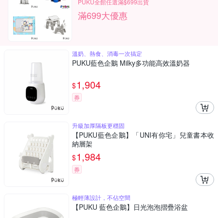
PUKU全館任選滿$699出貨
滿699大優惠
溫奶、熱食、消毒一次搞定
PUKU藍色企鵝 Milky多功能高效溫奶器
1,904
$
券
升級加厚隔板更穩固
【PUKU藍色企鵝】「UNI有你宅」兒童書本收
納層架
1,984
$
券
極輕薄設計，不佔空間
【PUKU 藍色企鵝】日光泡泡摺疊浴盆