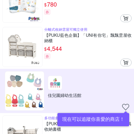
780
$
券
分離式收納雲屋可獨立使用
【PUKU藍色企鵝】「UNI有你宅」飄飄雲屋收
納櫃
4,544
$
券
佳兒園婦幼生活館
多功能多種收納情境
現在可以追蹤你喜愛的商店！
【PUKU藍色企鵝】「UNI有你宅」多功能玩具
收納書櫃