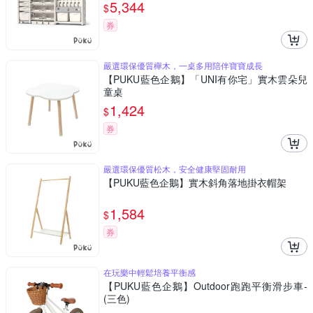
5,344
$
券
嚴選環保優質櫸木，一桌多用陪伴寶寶成長
【PUKU藍色企鵝】「UNI有你宅」實木雲朵兒
童桌
1,424
$
券
嚴選環保優質松木，安全健康堅固耐用
【PUKU藍色企鵝】實木斜角落地掛衣帽架
1,584
$
券
在玩樂中輕鬆培養平衡感
【PUKU藍色企鵝】Outdoor跑跑平衡滑步車-
(三色)