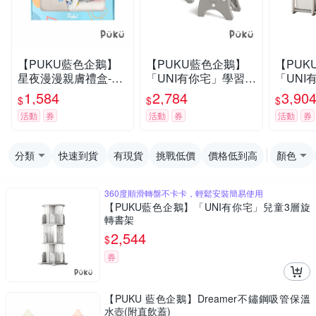
【PUKU藍色企鵝】
【PUKU藍色企鵝】
【PUK
星夜漫漫親膚禮盒-
「UNI有你宅」學習升
「UNI
(藍/粉)
降桌椅組
納櫥櫃
1,584
2,784
3,90
$
$
$
活動
券
活動
券
活動
券
分類
快速到貨
有現貨
挑戰低價
價格低到高
顏色
360度順滑轉盤不卡卡，輕鬆安裝簡易使用
【PUKU藍色企鵝】「UNI有你宅」兒童3層旋
轉書架
2,544
$
券
【PUKU 藍色企鵝】Dreamer不鏽鋼吸管保溫
水壺(附直飲蓋)