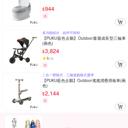
944
$
券
多功能組合，組件可拆卸
【PUKU藍色企鵝】Outdoor遛遛成長型三輪車
(兩色)
3,824
$
5
(
1
)
券
二合一雙模式，三種遊戲模式選擇
【PUKU藍色企鵝】Outdoor搖搖摺疊滑板車(兩
色)
2,144
$
券