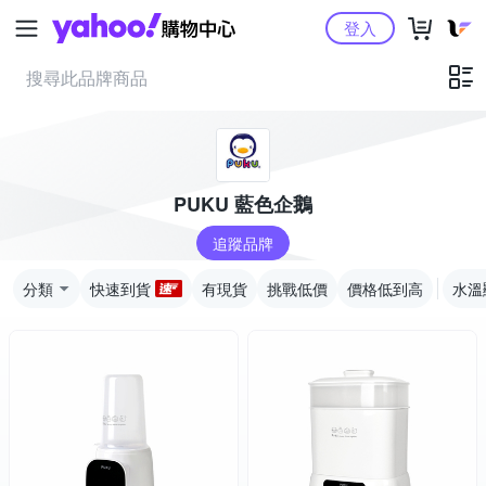
Yahoo購物中心
登入
PUKU 藍色企鵝
追蹤品牌
分類
快速到貨
有現貨
挑戰低價
價格低到高
水溫