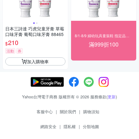
日本三詩達 巧虎兒童牙膏 草莓
口味牙膏 葡萄口味牙膏 88465
8/1-8/9 婦幼玩具童裝鞋 指定品滿999折100
210
滿999折100
$
活動
券
加入購物車
Yahoo台灣電子商務 版權所有 © 2026 服務條款(
更新
)
客服中心
|
關於我們
|
購物須知
網路安全
|
隱私權
|
分類地圖