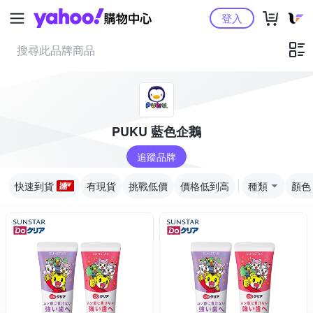
Yahoo購物中心
登入
PUKU 藍色企鵝
追蹤品牌
快速到貨
有現貨
挑戰低價
價格低到高
種類
顏色