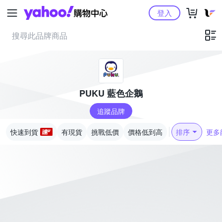
Yahoo購物中心
登入
PUKU 藍色企鵝
追蹤品牌
快速到貨
有現貨
挑戰低價
價格低到高
排序
更多