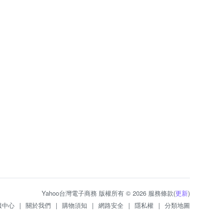
Yahoo台灣電子商務 版權所有 © 2026 服務條款(
更新
)
服中心
|
關於我們
|
購物須知
|
網路安全
|
隱私權
|
分類地圖