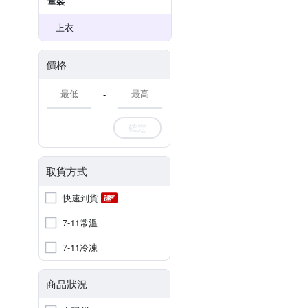
童裝
上衣
價格
-
確定
取貨方式
快速到貨
7-11常溫
7-11冷凍
商品狀況