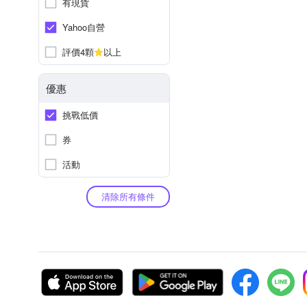
有現貨
Yahoo自營
評價4顆
以上
優惠
挑戰低價
券
活動
清除所有條件