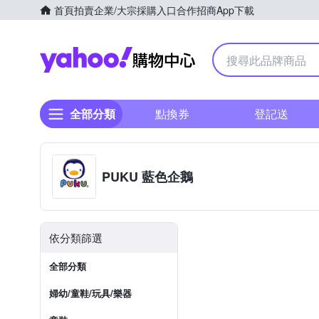
首頁
拍賣
企業/大宗採購入口
合作招商
App下載
Yahoo購物中心
全部分類
點換券
登記送
PUKU 藍色企鵝
依分類篩選
全部分類
婦幼/童鞋/玩具/樂器