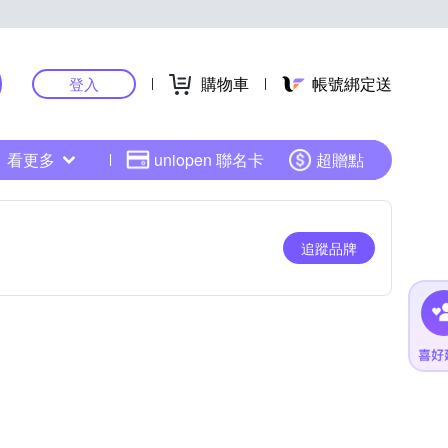
購物車
帳號綁定送
登入
看更多
uniopen 聯名卡
超贈點
追蹤品牌