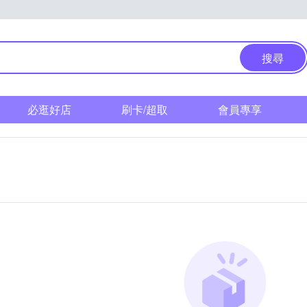
搜尋
必逛好店
刷卡/超取
會員專享