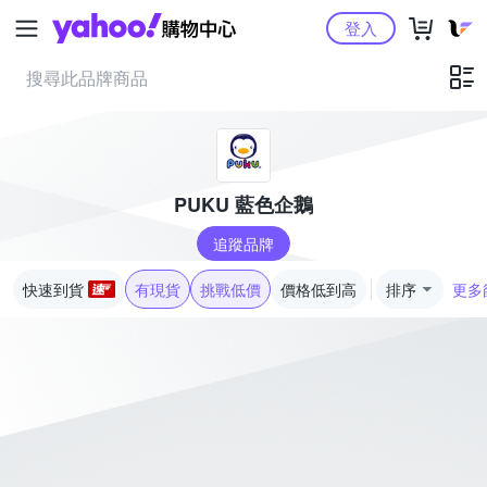
Yahoo購物中心
登入
PUKU 藍色企鵝
追蹤品牌
快速到貨
有現貨
挑戰低價
價格低到高
排序
更多