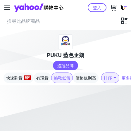
Yahoo購物中心
登入
PUKU 藍色企鵝
追蹤品牌
快速到貨
有現貨
挑戰低價
價格低到高
排序
更多