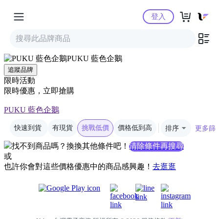
Yahoo購物中心
登入
PUKU 藍色企鵝
追蹤品牌
限時活動
限時優惠，立即搶購
PUKU 藍色企鵝
快速到貨
有現貨
挑戰低價
價格低到高
排序
更多篩
找不到商品嗎？換換其他條件吧！
清除條件再搜尋
或
也許你會對這些價格優惠中的商品感興趣！
去逛逛