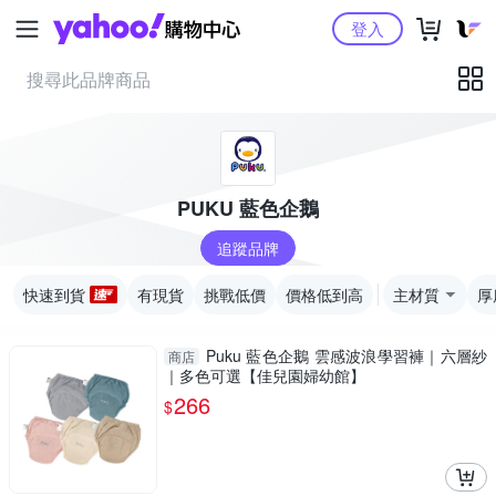
Yahoo購物中心
登入
PUKU 藍色企鵝
追蹤品牌
快速到貨
有現貨
挑戰低價
價格低到高
主材質
厚
Puku 藍色企鵝 雲感波浪學習褲｜六層紗
商店
｜多色可選【佳兒園婦幼館】
266
$