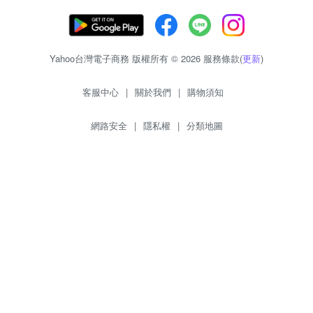
Yahoo台灣電子商務 版權所有 © 2026 服務條款(
更新
)
客服中心
|
關於我們
|
購物須知
網路安全
|
隱私權
|
分類地圖