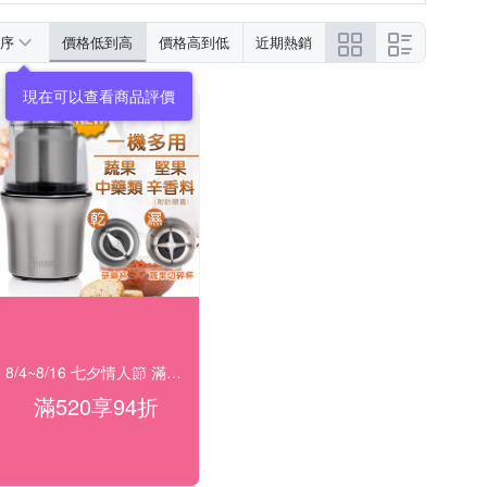
序
價格低到高
價格高到低
近期熱銷
現在可以查看商品評價
8/4~8/16 七夕情人節 滿額94折
滿520享94折