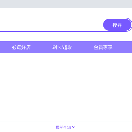
搜尋
必逛好店
刷卡/超取
會員專享
展開全部