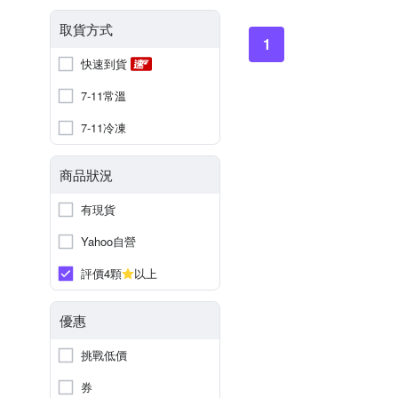
取貨方式
1
快速到貨
7-11常溫
7-11冷凍
商品狀況
有現貨
Yahoo自營
評價4顆
以上
優惠
挑戰低價
券