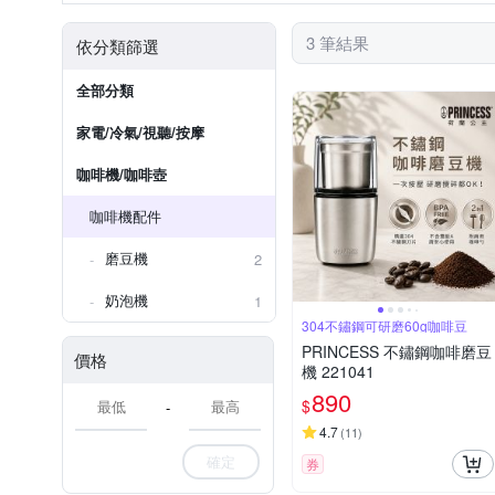
3 筆結果
依分類篩選
全部分類
家電/冷氣/視聽/按摩
咖啡機/咖啡壺
咖啡機配件
磨豆機
2
奶泡機
1
304不鏽鋼可研磨60g咖啡豆
PRINCESS 不鏽鋼咖啡磨豆
價格
機 221041
890
$
-
4.7
(
11
)
確定
券