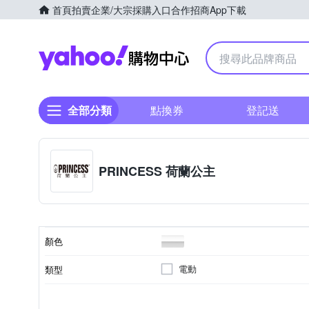
首頁
拍賣
企業/大宗採購入口
合作招商
App下載
Yahoo購物中心
全部分類
點換券
登記送
PRINCESS 荷蘭公主
顏色
電動
類型
304不鏽鋼
塑料PP
200~500ml
內部材質
內部/攪拌棒材質
容量