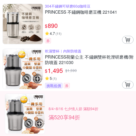
304不鏽鋼可研磨60g咖啡豆
PRINCESS 不鏽鋼咖啡磨豆機 221041
890
$
4.7
(
11
)
券
乾濕雙杯｜內附防噴蓋
PRINCESS荷蘭公主 不鏽鋼雙杯乾溼研磨機/附
防噴蓋 221030
1,495
$
$
1,590
5
(
1
)
挑戰低價
券
8/4~8/16 七夕情人節 滿額94折
滿520享94折