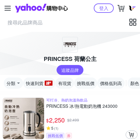
Yahoo購物中心
登入
PRINCESS 荷蘭公主
追蹤品牌
分類
快速到貨
有現貨
挑戰低價
價格低到高
顏色
可打冷、熱奶泡溫熱飲品
PRINCESS 冰/熱電動奶泡機 243000
2,250
$
$
2,499
5
(
1
)
挑戰低價
券