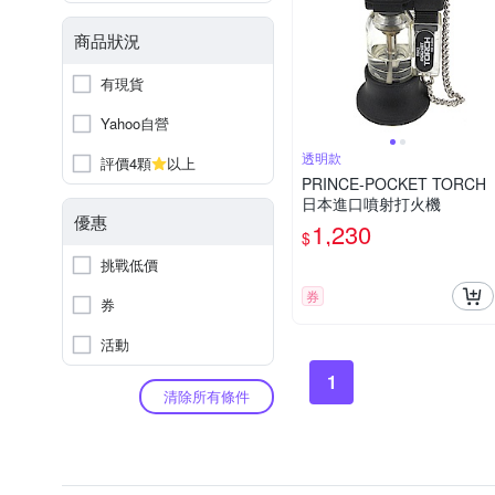
商品狀況
有現貨
Yahoo自營
透明款
評價4顆
以上
PRINCE-POCKET TORCH
日本進口噴射打火機
優惠
1,230
$
挑戰低價
券
券
活動
1
清除所有條件