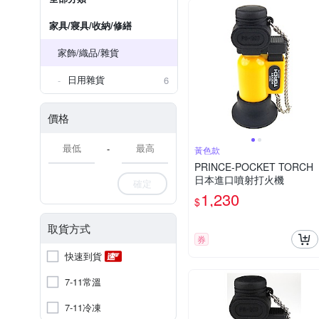
家具/寢具/收納/修繕
家飾/織品/雜貨
日用雜貨
6
價格
-
黃色款
PRINCE-POCKET TORCH
日本進口噴射打火機
確定
1,230
$
取貨方式
券
快速到貨
7-11常溫
7-11冷凍