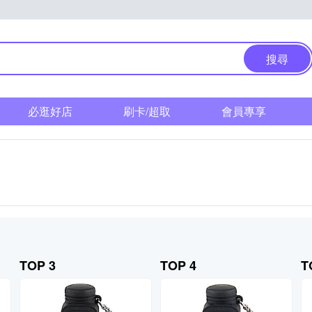
搜尋
必逛好店
刷卡/超取
會員專享
TOP 3
TOP 4
T