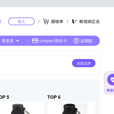
購物車
帳號綁定送
登入
看更多
uniopen 聯名卡
超贈點
追蹤品牌
OP 5
TOP 6