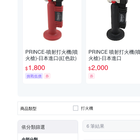
PRINCE-噴射打火機(噴
PRINCE 噴射打火機(
火槍)-日本進口(紅色款)
火槍)-日本進口
1,800
2,000
$
$
挑戰低價
券
券
打火機
商品類型
6 筆結果
依分類篩選
全部分類