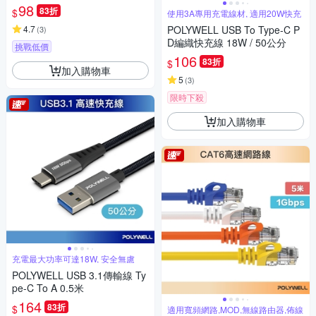
98
83折
$
使用3A專用充電線材, 適用20W快充
4.7
POLYWELL USB To Type-C P
(
3
)
D編織快充線 18W / 50公分
挑戰低價
106
83折
$
加入購物車
5
(
3
)
限時下殺
加入購物車
充電最大功率可達18W, 安全無慮
POLYWELL USB 3.1傳輸線 Ty
pe-C To A 0.5米
164
83折
$
適用寬頻網路,MOD,無線路由器,佈線