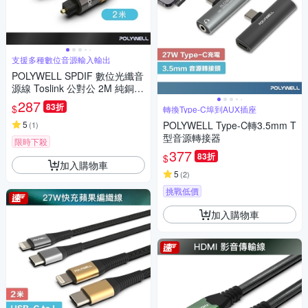
支援多種數位音源輸入輸出
POLYWELL SPDIF 數位光纖音
源線 Toslink 公對公 2M 純銅電
鍍外殼 編織版
287
83折
$
轉換Type-C埠到AUX插座
5
POLYWELL Type-C轉3.5mm T
(
1
)
型音源轉接器
限時下殺
377
83折
$
加入購物車
5
(
2
)
挑戰低價
加入購物車