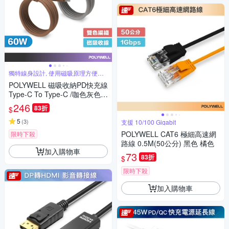
獨特線身設計, 使用磁吸原理方便收
納
POLYWELL 磁吸收納PD快充線
Type-C To Type-C /咖色灰色 /
1米
246
83折
$
5
(
3
)
支援 10/100 Gigabit
POLYWELL CAT6 極細高速網
限時下殺
路線 0.5M(50公分) 黑色 橘色
加入購物車
73
83折
$
限時下殺
加入購物車