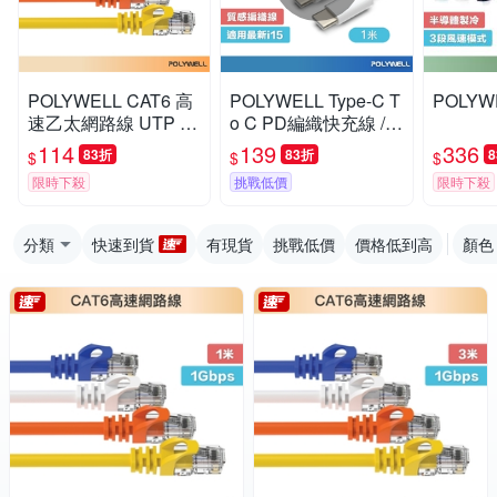
POLYWELL CAT6 高
POLYWELL Type-C T
POLY
速乙太網路線 UTP 1
o C PD編織快充線 /1
Gbps 2M
米
114
139
336
83折
83折
$
$
$
限時下殺
挑戰低價
限時下殺
分類
快速到貨
有現貨
挑戰低價
價格低到高
顏色