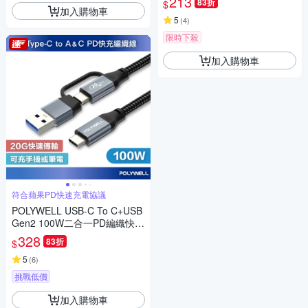
213
83折
$
加入購物車
5
(
4
)
限時下殺
加入購物車
符合蘋果PD快速充電協議
POLYWELL USB-C To C+USB
Gen2 100W二合一PD編織快充
傳輸線 /1米
328
83折
$
5
(
6
)
挑戰低價
加入購物車