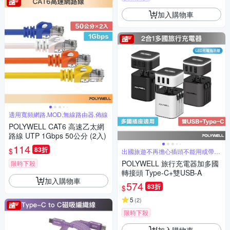
加入購物車
適用寬頻網路,MOD,無線路由器,佈線
POLYWELL CAT6 高速乙太網
路線 UTP 1Gbps 50公分 (2入)
114
83折
$
出國旅遊不再擔心插頭不能用或帶錯
轉接器
POLYWELL 旅行充電器加多國
限時下殺
轉接頭 Type-C+雙USB-A
加入購物車
574
83折
$
5
(
2
)
限時下殺
加入購物車