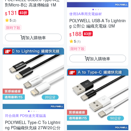
對Micro-B公 高速傳輸線 1M
131
83折
$
使用3A專用充電線材
5
POLYWELL USB-A To Lightnin
(
2
)
g 公對公 編織充電線 /2M
限時下殺
188
83折
$
加入購物車
5
(
1
)
限時下殺
加入購物車
符合蘋果 PD快速充電協議
POLYWELL Type-C To Lightni
ng PD編織快充線 27W/20公分