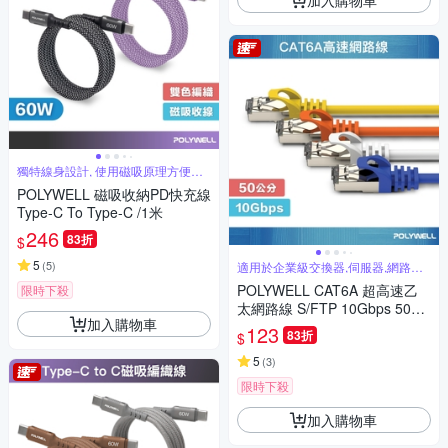
獨特線身設計, 使用磁吸原理方便收
納
POLYWELL 磁吸收納PD快充線
Type-C To Type-C /1米
246
83折
$
5
(
5
)
適用於企業級交換器,伺服器,網路佈
線
POLYWELL CAT6A 超高速乙
限時下殺
太網路線 S/FTP 10Gbps 50公
加入購物車
分
123
83折
$
5
(
3
)
限時下殺
加入購物車