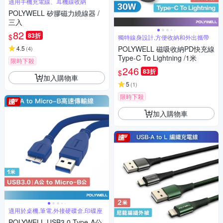
適用手機充電線、耳機線收納
POLYWELL 矽膠磁力繞線器 /
三入
82
83折
$
獨特線身設計,方便收納和外出攜帶
4.5
POLYWELL 磁吸收納PD快充線
(
4
)
Type-C To Lightning /1米
限時下殺
246
83折
$
加入購物車
5
(
1
)
限時下殺
加入購物車
適用於桌機,筆電,外接硬碟盒,印碟座
POLYWELL USB3.0 Type-A公