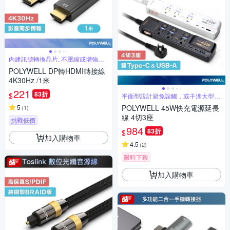
內建訊號轉換晶片, 不壓縮或增強訊
號
POLYWELL DP轉HDMI轉接線
4K30Hz /1米
221
83折
$
平面型設計避免誤觸，或干涉大型插
頭使用
5
POLYWELL 45W快充電源延長
(
1
)
線 4切3座
挑戰低價
984
83折
$
加入購物車
4.5
(
2
)
限時下殺
加入購物車