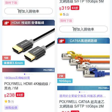
太網路線 S/FTP 10Gbps 5M
限時下殺
319
83折
$
加入購物車
5
(
2
)
限時下殺
加入購物車
18Gbps高傳輸頻寬
POLYWELL HDMI 4K極細線 /
黑色 /1M
238
83折
$
適用於企業級交換器,伺服器,網路佈
線
5
POLYWELL CAT6A 超高速乙
(
1
)
太網路線 S/FTP 10Gbps 2M
挑戰低價