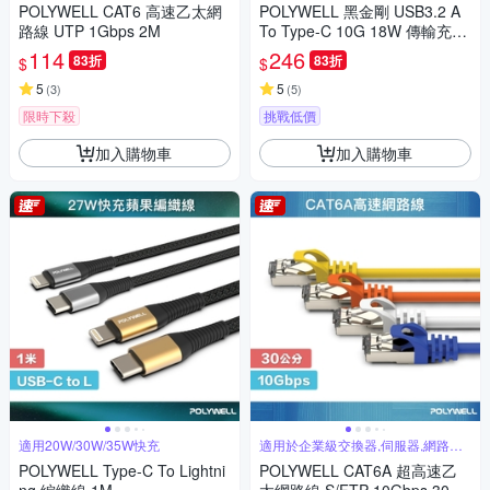
POLYWELL CAT6 高速乙太網
POLYWELL 黑金剛 USB3.2 A
路線 UTP 1Gbps 2M
To Type-C 10G 18W 傳輸充電
線 /2米
114
246
83折
83折
$
$
5
5
(
3
)
(
5
)
限時下殺
挑戰低價
加入購物車
加入購物車
適用20W/30W/35W快充
適用於企業級交換器,伺服器,網路佈
線
POLYWELL Type-C To Lightni
POLYWELL CAT6A 超高速乙