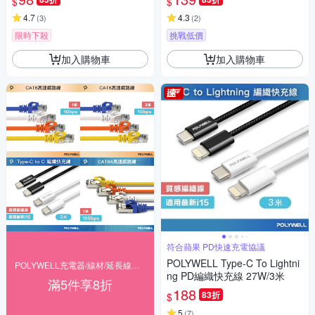
$
$
4.7
4.3
(
3
)
(
2
)
限時下殺
挑戰低價
加入購物車
加入購物車
符合蘋果 PD快速充電協議
POLYWELL Type-C To Lightni
POLYWELL充電器/線材/延長線▼下殺82折
ng PD編織快充線 27W/3米
滿5件享8折
188
83折
$
5
(
7
)