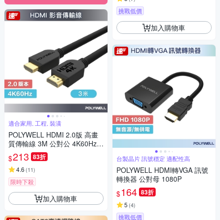
挑戰低價
加入購物車
適合家用, 工程, 裝潢
POLYWELL HDMI 2.0版 高畫
質傳輸線 3M 公對公 4K60Hz U
HD HDR
213
83折
$
台製晶片 訊號穩定 適配性高
4.6
POLYWELL HDMI轉VGA 訊號
(
11
)
轉換器 公對母 1080P
限時下殺
164
83折
$
加入購物車
5
(
4
)
挑戰低價