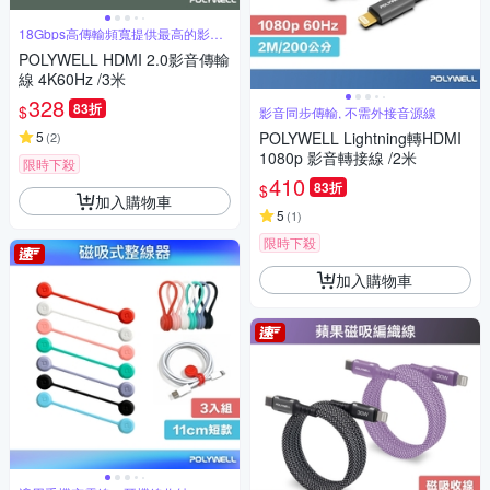
18Gbps高傳輸頻寬提供最高的影像
品質
POLYWELL HDMI 2.0影音傳輸
線 4K60Hz /3米
328
83折
$
影音同步傳輸, 不需外接音源線
5
POLYWELL Lightning轉HDMI
(
2
)
1080p 影音轉接線 /2米
限時下殺
410
83折
$
加入購物車
5
(
1
)
限時下殺
加入購物車