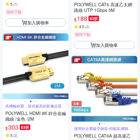
5
POLYWELL CAT6 高速乙太網
(
7
)
路線 UTP 1Gbps 5M
限時下殺
188
83折
$
加入購物車
4.5
(
2
)
限時下殺
加入購物車
高傳輸頻寬，提供最高的影像品質
POLYWELL HDMI 8K 鋅合金編
織線 /金色 /2M
303
83折
$
適用於企業級交換器,伺服器,網路佈
線
5
POLYWELL CAT6A 超高速乙
(
2
)