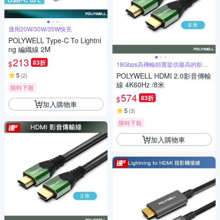
適用20W/30W/35W快充
POLYWELL Type-C To Lightni
ng 編織線 2M
213
83折
$
18Gbps高傳輸頻寬提供最高的影像
品質
5
POLYWELL HDMI 2.0影音傳輸
(
2
)
線 4K60Hz /8米
限時下殺
574
83折
$
加入購物車
5
(
3
)
限時下殺
加入購物車