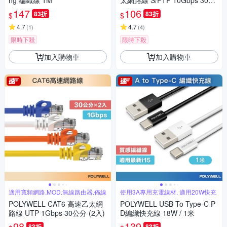
ng 編織線 1M
太網路線 S/FTP 10Gbps 30公
分
147
106
83折
83折
$
$
4.7
4.7
(
1
)
(
4
)
限時下殺
限時下殺
加入購物車
加入購物車
適用寬頻網路,MOD,無線路由器,佈線
使用3A專用充電線材, 適用20W快充
POLYWELL CAT6 高速乙太網
POLYWELL USB To Type-C P
路線 UTP 1Gbps 30公分 (2入)
D編織快充線 18W / 1米
98
139
83折
83折