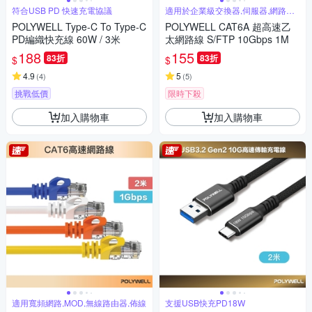
符合USB PD 快速充電協議
適用於企業級交換器,伺服器,網路佈
線
POLYWELL Type-C To Type-C
POLYWELL CAT6A 超高速乙
PD編織快充線 60W / 3米
太網路線 S/FTP 10Gbps 1M
188
155
83折
83折
$
$
4.9
5
(
4
)
(
5
)
挑戰低價
限時下殺
加入購物車
加入購物車
適用寬頻網路,MOD,無線路由器,佈線
支援USB快充PD18W