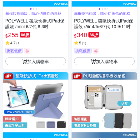
無框快拆磁吸，隨心切換你的風格
無框快拆磁吸，隨心切換你的風格
POLYWELL 磁吸快拆式iPad保
POLYWELL 磁吸快拆式iPad保
護殼 /mini 6/7代 8.3吋
護殼 /Air 4/5/6/7代 10.9/11吋
255
340
86折
86折
$
$
4.7
5
(
1
)
(
1
)
挑戰低價
券
挑戰低價
券
加入購物車
加入購物車