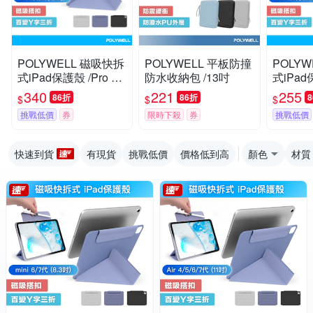
POLYWELL 磁吸快拆
POLYWELL 平板防撞
POLY
式iPad保護殼 /Pro 2/
防水收納包 /13吋
式iPad保
3/4代 11吋
7代 8.3
340
221
255
86折
86折
$
$
$
挑戰低價
券
限時下殺
券
挑戰低價
快速到貨
有現貨
挑戰低價
價格低到高
顏色
材質