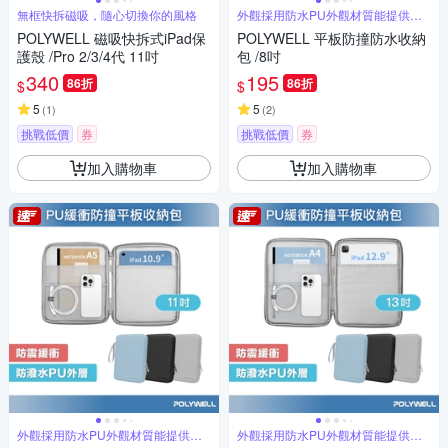
無框快拆磁吸，隨心切換你的風格
外觀採用防水PU外觀材質能提供保
護
POLYWELL 磁吸快拆式iPad保
POLYWELL 平板防撞防水收納
護殼 /Pro 2/3/4代 11吋
包 /8吋
340
195
86折
86折
$
$
5
5
(
1
)
(
2
)
挑戰低價
券
挑戰低價
券
加入購物車
加入購物車
外觀採用防水PU外觀材質能提供保
外觀採用防水PU外觀材質能提供保
護
護