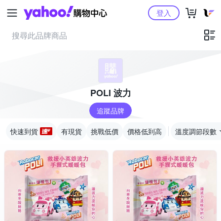
Yahoo購物中心
登入
POLI 波力
追蹤品牌
快速到貨
有現貨
挑戰低價
價格低到高
溫度調節段數