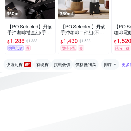
【PO:Selected】丹麥
【PO:Selected】丹麥
【PO:S
手沖咖啡禮盒組(手動
手沖咖啡二件組(不鏽
咖啡電動
不鏽鋼咖啡磨2.0/咖啡
鋼磨芯咖啡磨/玻璃杯
1,288
1,430
1,52
$1,388
$1,588
$
$
$
玻璃杯350ml-共4色)
350ml-共4色)
挑戰低價
券
限時下殺
券
限時下殺
快速到貨
有現貨
挑戰低價
價格低到高
排序
更多