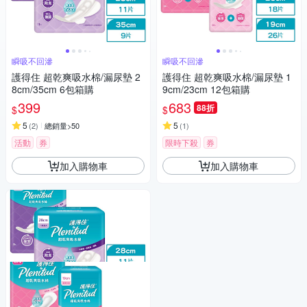
瞬吸不回滲
瞬吸不回滲
護得住 超乾爽吸水棉/漏尿墊 2
護得住 超乾爽吸水棉/漏尿墊 1
8cm/35cm 6包箱購
9cm/23cm 12包箱購
399
683
88折
$
$
5
5
(
2
)
總銷量>50
(
1
)
活動
券
限時下殺
券
加入購物車
加入購物車