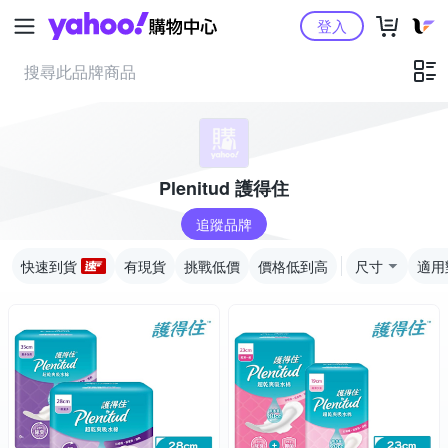
Yahoo購物中心
登入
Plenitud 護得住
追蹤品牌
快速到貨
有現貨
挑戰低價
價格低到高
尺寸
適用