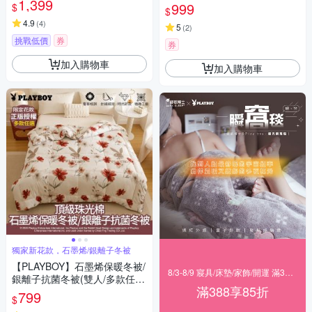
1,399
保暖被/抗菌被)
999
$
$
可水洗被
4.9
(
4
)
5
(
2
)
挑戰低價
券
券
加入購物車
加入購物車
獨家新花款，石墨烯/銀離子冬被
【PLAYBOY】石墨烯保暖冬被/
8/3-8/9 寢具/床墊/家飾/開運 滿388享85折
銀離子抗菌冬被(雙人/多款任
滿388享85折
選/冬被/石墨烯/銀離子/可水洗
799
$
被)