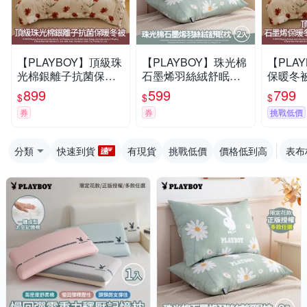
【PLAYBOY】頂級珠
【PLAYBOY】珠光棉
【PLA
光棉銀離子抗菌保暖
石墨烯羽絲絨舒眠枕2
保暖冬
冬被(雙人/多款任選/
入(正版授權/限定花
冬被(雙
899
599
799
$
$
$
冬被/銀離子被/可水洗
款/可直接用/可水洗/時
冬被/石
券
券
挑戰低價
被)
尚單品)
水洗被)
分類
快速到貨
有現貨
挑戰低價
價格低到高
表布