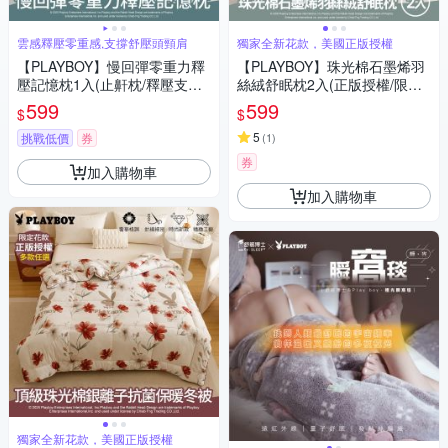
雲感釋壓零重感,支撐舒壓頭頸肩
獨家全新花款，美國正版授權
【PLAYBOY】慢回彈零重力釋
【PLAYBOY】珠光棉石墨烯羽
壓記憶枕1入(止鼾枕/釋壓支撐/
絲絨舒眠枕2入(正版授權/限定
透氣好眠/太空記憶棉)
花款/可直接用/可水洗/時尚單
599
599
$
$
品)
5
挑戰低價
券
(
1
)
券
加入購物車
加入購物車
獨家全新花款，美國正版授權