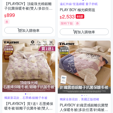
【PLAYBOY】頂級珠光棉銀離
遠紅外線 恆溫續暖 量子舒眠
子抗菌保暖冬被(雙人/多款任
PLAY BOY 極光瞬窩毯
選/冬被/銀離子被/可水洗被)
899
2,533
$
85折
$
券
限時下殺
券
加入購物車
加入購物車
獨家新花款，石墨烯/銀離子冬被
獨家全新花款，美國正版授權
【PLAYBOY】買1送1 石墨烯保
PLAYBOY 針織雲感銀離抗菌雙
暖冬被/銀離子抗菌冬被(雙人/
人保暖冬被(多款任選/針織被/
多款任選/冬被/石墨烯/銀離子/