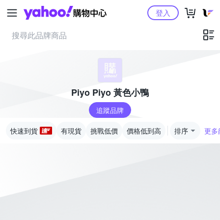
Yahoo購物中心
登入
Piyo Piyo 黃色小鴨
追蹤品牌
快速到貨
有現貨
挑戰低價
價格低到高
排序
更多