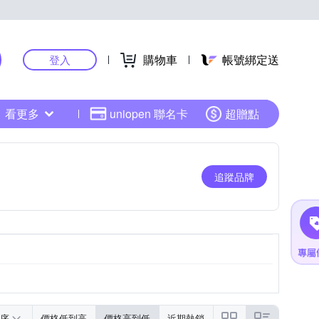
購物車
帳號綁定送
登入
看更多
uniopen 聯名卡
超贈點
追蹤品牌
序
價格低到高
價格高到低
近期熱銷