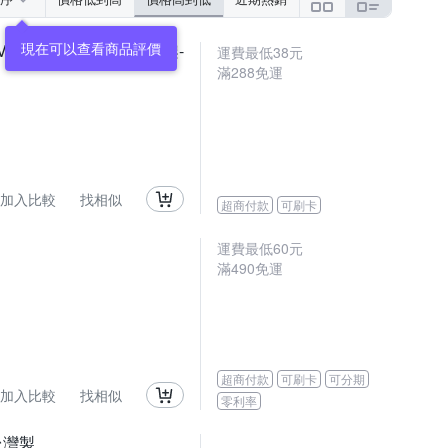
現在可以查看商品評價
VA材質浴帽 2歲以上 黑架-
運費最低
38
元
滿
288
免運
加入比較
找相似
超商付款
可刷卡
運費最低
60
元
滿
490
免運
超商付款
可刷卡
可分期
加入比較
找相似
零利率
 台灣製