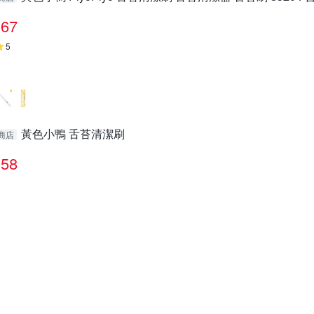
67
5
黃色小鴨 舌苔清潔刷
商店
58