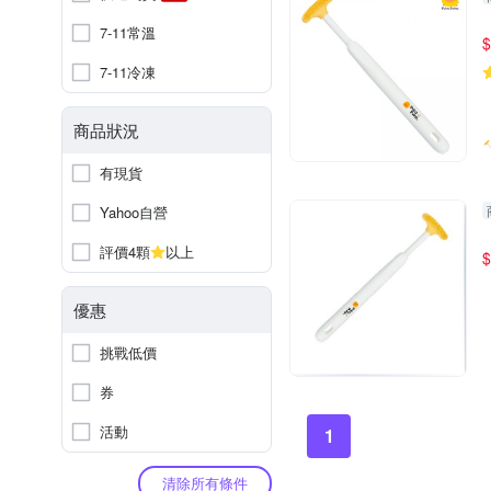
7-11常溫
$
7-11冷凍
商品狀況
有現貨
Yahoo自營
評價4顆
以上
$
優惠
挑戰低價
券
活動
1
清除所有條件