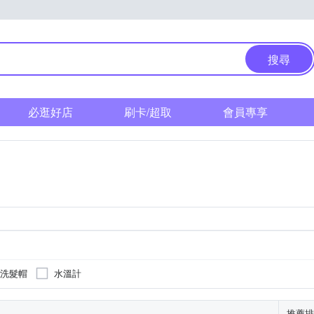
搜尋
必逛好店
刷卡/超取
會員專享
洗髮帽
水溫計
推薦排