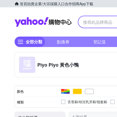
首頁
拍賣
企業/大宗採購入口
合作招商
App下載
Yahoo購物中心
全部分類
點換券
登記送
Piyo Piyo 黃色小鴨
顏色
舌苔刷/幼兒乳牙刷/指套刷
種類
4 筆結果