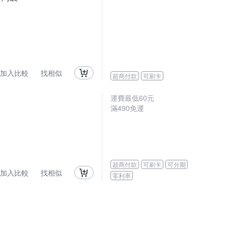
加入比較
找相似
超商付款
可刷卡
運費最低
60
元
滿
490
免運
超商付款
可刷卡
可分期
加入比較
找相似
零利率