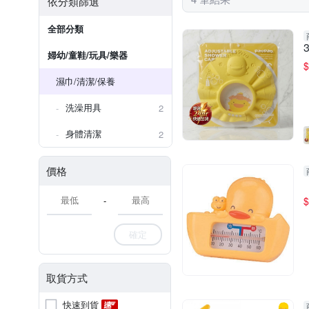
依分類篩選
全部分類
婦幼/童鞋/玩具/樂器
$
濕巾/清潔/保養
洗澡用具
2
身體清潔
2
價格
-
$
確定
取貨方式
快速到貨