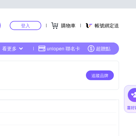
購物車
帳號綁定送
登入
看更多
uniopen 聯名卡
超贈點
追蹤品牌