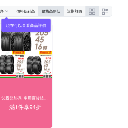
序
價格低到高
價格高到低
近期熱銷
現在可以查看商品評價
父親節加碼! 車用百貨結帳94折
滿1件享94折