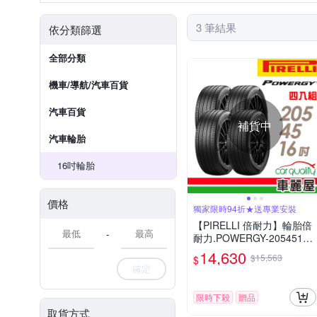
3 筆結果
依分類篩選
全部分類
機車/導航/汽車百貨
汽車百貨
補貨中
汽車輪胎
16吋輪胎
價格
獨家限時94折★送專業安裝
【PIRELLI 倍耐力】輪胎倍
-
耐力.POWERGY-2054516
吋_四入組_(車麗屋)
14,630
$15,563
$
確定
限時下殺
贈品
取貨方式