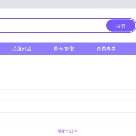
搜尋
必逛好店
刷卡/超取
會員專享
展開全部