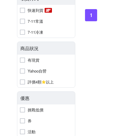
快速到貨
1
7-11常溫
7-11冷凍
商品狀況
有現貨
Yahoo自營
評價4顆
以上
優惠
挑戰低價
券
活動