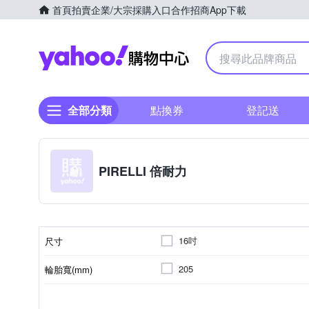
首頁
拍賣
企業/大宗採購入口
合作招商
App下載
Yahoo購物中心
全部分類
點換券
登記送
PIRELLI 倍耐力
16吋
尺寸
205
輪胎寬(mm)
45
55
60
扁平比