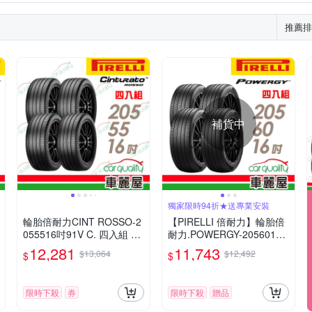
推薦排
補貨中
獨家限時94折★送專業安裝
輪胎倍耐力CINT ROSSO-2
【PIRELLI 倍耐力】輪胎倍
055516吋91V C. 四入組 送
耐力.POWERGY-2056016
安裝(車麗屋)
吋_四入組_(車麗屋)
12,281
11,743
$13,064
$12,492
$
$
限時下殺
券
限時下殺
贈品