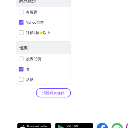
商品狀況
有現貨
Yahoo自營
評價4顆
以上
優惠
挑戰低價
券
活動
清除所有條件