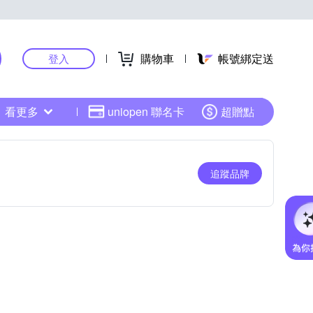
購物車
帳號綁定送
登入
看更多
uniopen 聯名卡
超贈點
追蹤品牌