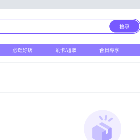
搜尋
必逛好店
刷卡/超取
會員專享