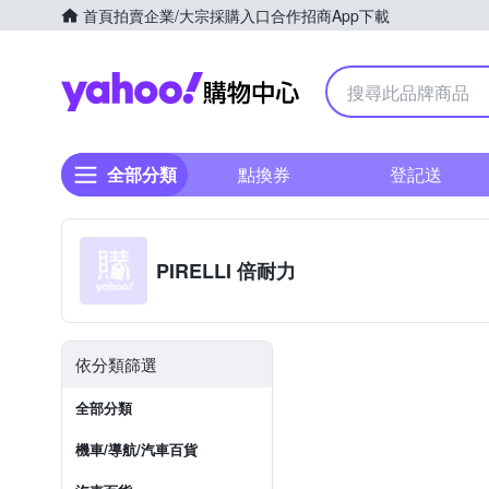
首頁
拍賣
企業/大宗採購入口
合作招商
App下載
Yahoo購物中心
全部分類
點換券
登記送
PIRELLI 倍耐力
依分類篩選
全部分類
機車/導航/汽車百貨