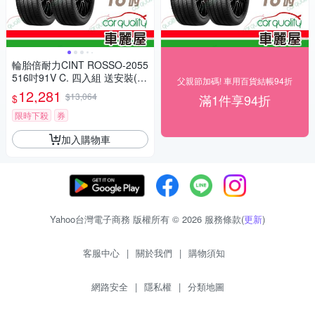
輪胎倍耐力CINT ROSSO-2055
516吋91V C. 四入組 送安裝(車
父親節加碼! 車用百貨結帳94折
麗屋)
12,281
$13,064
滿1件享94折
$
限時下殺
券
加入購物車
Yahoo台灣電子商務 版權所有 © 2026 服務條款(
更新
)
客服中心
|
關於我們
|
購物須知
網路安全
|
隱私權
|
分類地圖