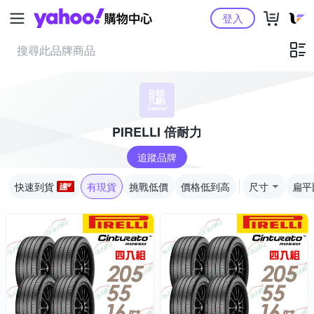
Yahoo購物中心
登入
PIRELLI 倍耐力
追蹤品牌
快速到貨
有現貨
挑戰低價
價格低到高
尺寸
扁平