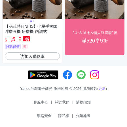
【品菲特PINFIS】七星手搖咖
啡磨豆機 研磨機-內調式
8/4~8/16 七夕情人節 滿額9折
1,512
9折
滿520享9折
$
挑戰低價
券
加入購物車
Yahoo台灣電子商務 版權所有 © 2026 服務條款(
更新
)
客服中心
|
關於我們
|
購物須知
網路安全
|
隱私權
|
分類地圖