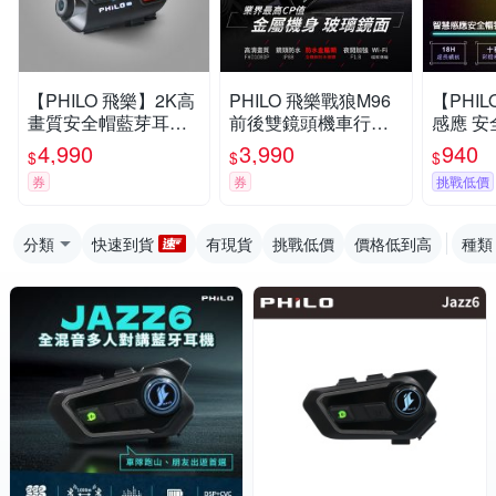
【PHILO 飛樂】2K高
PHILO 飛樂戰狼M96
【PHI
畫質安全帽藍芽耳機
前後雙鏡頭機車行車
感應 
行車紀錄器 (1080P 6
紀錄器 金屬機身 玻璃
(磁吸安
4,990
3,990
940
$
$
$
0FPS/雙人藍牙對講/
鏡面 (贈32G記憶卡)
式/智慧
券
券
挑戰低價
超長續航/360度旋轉
防水防潑
支架)
分類
快速到貨
有現貨
挑戰低價
價格低到高
種類