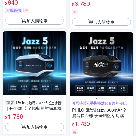
940
高畫質 SONY鏡頭夜視王 7HR
3,780
$
$
防潑水)
連續錄影 116g輕量化無負擔 贈
挑戰低價
券
64G記憶卡
券
加入購物車
加入購物車
補貨中
Philo 飛槳 Jazz5 全混音
商店
可同時聽到手機播放的音樂和導航
｜長距離 安全帽藍芽對講耳機
PHILO 飛樂Jazz5 800mAh全
1,780
混音長距離 安全帽藍芽對講耳
$
機 保固2年(機車耳機/安全帽耳
1,780
$
機/機車藍芽)
加入購物車
券