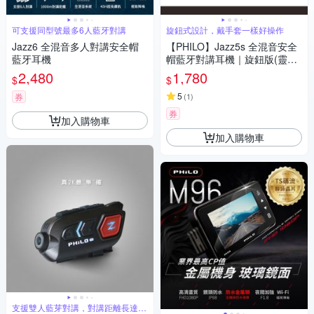
可支援同型號最多6人藍牙對講
旋鈕式設計，戴手套一樣好操作
Jazz6 全混音多人對講安全帽
【PHILO】Jazz5s 全混音安全
藍牙耳機
帽藍牙對講耳機｜旋鈕版(靈敏
旋鈕/語音導航/對講機/騎士首
2,480
1,780
$
$
選)
5
券
(
1
)
券
加入購物車
加入購物車
支援雙人藍芽對講，對講距離長達