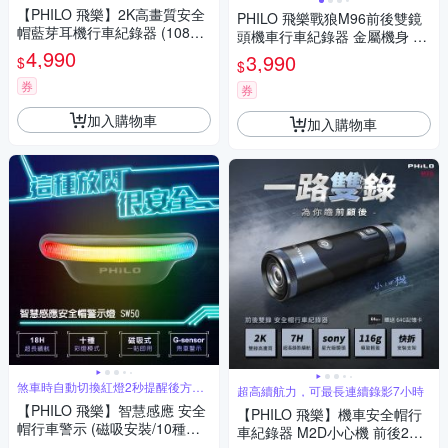
800公尺
【PHILO 飛樂】2K高畫質安全
PHILO 飛樂戰狼M96前後雙鏡
帽藍芽耳機行車紀錄器 (1080P
頭機車行車紀錄器 金屬機身 玻
60FPS/雙人藍牙對講/超長續
4,990
璃鏡面 (贈32G記憶卡)
3,990
$
$
航/360度旋轉支架)
券
券
加入購物車
加入購物車
煞車時自動切換紅燈2秒提醒後方來
超高續航力，可最長連續錄影7小時
車
【PHILO 飛樂】智慧感應 安全
【PHILO 飛樂】機車安全帽行
帽行車警示 (磁吸安裝/10種彩
車紀錄器 M2D小心機 前後2K
燈模式/智慧自動關機/IPX4防水