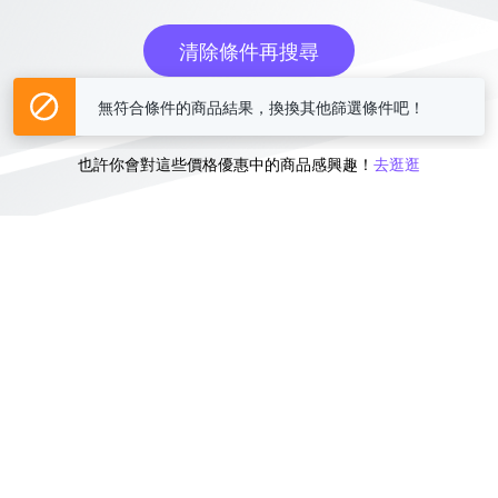
清除條件再搜尋
無符合條件的商品結果，換換其他篩選條件吧！
或
也許你會對這些價格優惠中的商品感興趣！
去逛逛