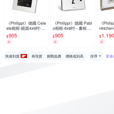
《Philippi》德國 Cele
《Philippi》德國 Pabl
《Phili
ste相框-鏡面4x6吋--
o相框-6x8吋-- 畫框 照
nktch
照片框
片框
茶6x8吋
905
905
1,19
$
$
$
券
券
券
快速到貨
有現貨
挑戰低價
價格低到高
排序
更多