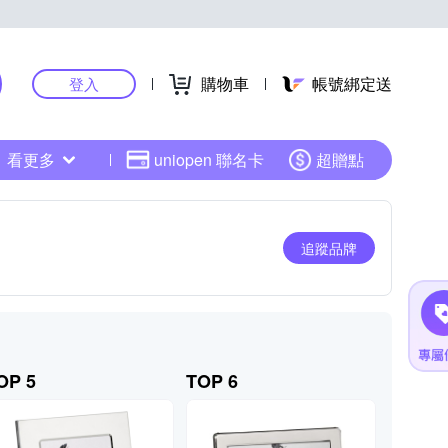
購物車
帳號綁定送
登入
看更多
uniopen 聯名卡
超贈點
追蹤品牌
OP 5
TOP 6