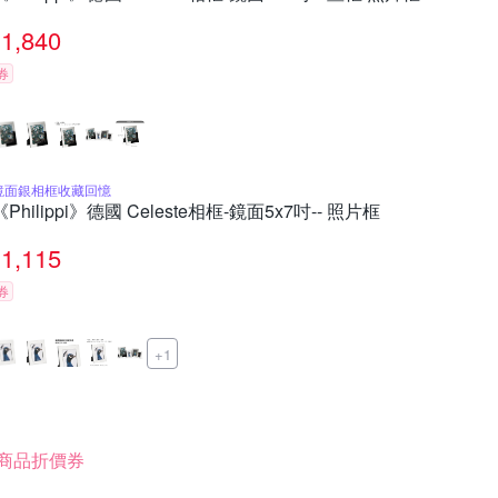
1,840
券
鏡面銀相框收藏回憶
《Philippi》德國 Celeste相框-鏡面5x7吋-- 照片框
1,115
券
+1
商品折價券