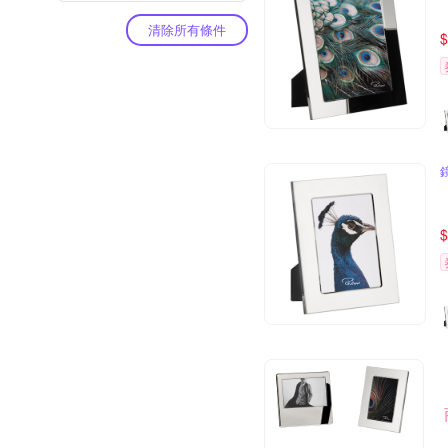
清除所有條件
$
$