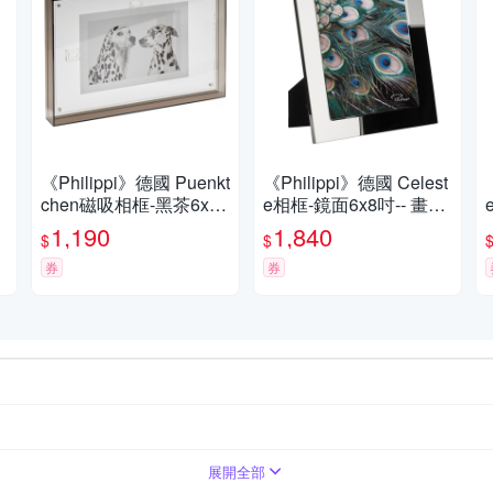
《Philippi》德國 Puenkt
《Philippi》德國 Celest
chen磁吸相框-黑茶6x8
e相框-鏡面6x8吋-- 畫框
吋-- 照片框
照片框
1,190
1,840
$
$
券
券
展開全部