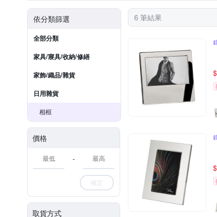
6 筆結果
依分類篩選
全部分類
家具/寢具/收納/修繕
$
家飾/織品/雜貨
日用雜貨
相框
價格
-
$
確定
取貨方式