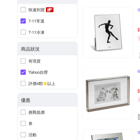
快速到貨
7-11常溫
$
7-11冷凍
商品狀況
有現貨
Yahoo自營
評價4顆
以上
$
優惠
挑戰低價
券
活動