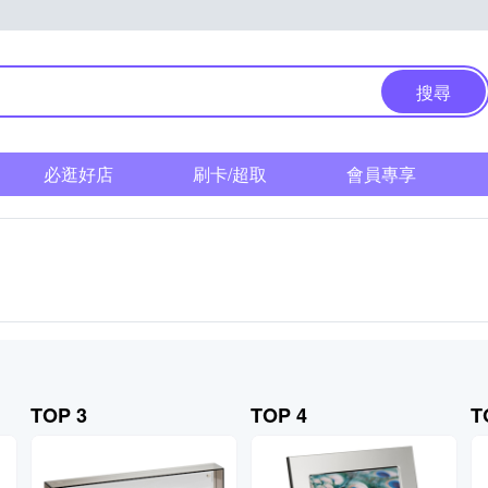
搜尋
必逛好店
刷卡/超取
會員專享
TOP 3
TOP 4
T