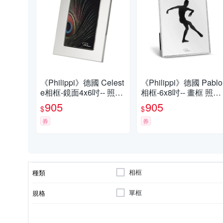
《Philippi》德國 Celest
《Philippi》德國 Pablo
e相框-鏡面4x6吋-- 照片
相框-6x8吋-- 畫框 照片
框
框
905
905
$
$
券
券
相框
種類
單框
規格
否
黏貼/釘掛