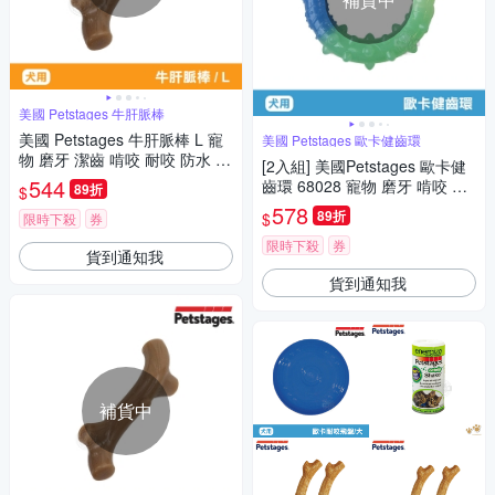
美國 Petstages 牛肝脈棒
美國 Petstages 牛肝脈棒 L 寵
美國 Petstages 歐卡健齒環
物 磨牙 潔齒 啃咬 耐咬 防水 狗
[2入組] 美國Petstages 歐卡健
玩具 安全 寵物玩具
544
齒環 68028 寵物 磨牙 啃咬 耐
89折
$
咬 狗玩具 寵物玩具
578
89折
$
限時下殺
券
限時下殺
券
貨到通知我
貨到通知我
補貨中