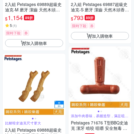
2入組 Petstages 69889超級史
2入組 Petstages 69887超級史
迪克-M 磨牙 潔齒 天然木頭香
迪克-S 磨牙 潔齒 天然木頭香
狗狗潔牙玩具 狗玩具 全犬適用
狗狗潔牙玩具 狗玩具 全犬適用
1,154
793
89折
89折
$
$
5
(
1
)
限時下殺
券
限時下殺
券
加入購物車
加入購物車
添加牛肉香味，易握造型，滿足咀嚼
本能
Petstages 71676 T型BBQ史迪
比耐咬史迪克尺寸更大
克 潔牙 啃咬 咀嚼 安全無毒 抗
2入組 Petstages 69888超級史
憂鬱 狗玩具 犬玩具 成犬適用