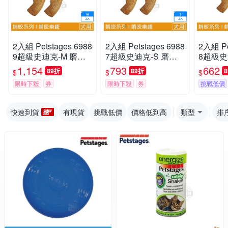
2入組 Petstages 6988
2入組 Petstages 6988
2入組 Pe
9超級史迪克-M 磨牙
7超級史迪克-S 磨牙
8超級史
潔齒 天然木頭香 狗狗
潔齒 天然木頭香 狗狗
潔齒 天
1,154
793
662
89折
89折
$
$
$
潔牙玩具 狗玩具 全犬
潔牙玩具 狗玩具 全犬
潔牙玩具
限時下殺
券
限時下殺
券
挑戰低價
適用
適用
適用
快速到貨
有現貨
挑戰低價
價格低到高
類型
排