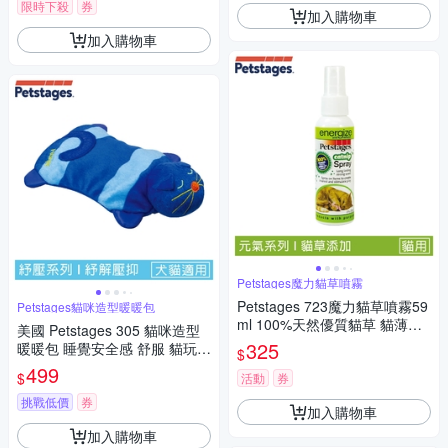
限時下殺
券
加入購物車
加入購物車
Petstages魔力貓草噴霧
Petstages 723魔力貓草噴霧59
Petstages貓咪造型暖暖包
ml 100%天然優質貓草 貓薄荷
美國 Petstages 305 貓咪造型
抗憂鬱玩具 貓草 寵物玩具 延長
325
暖暖包 睡覺安全感 舒服 貓玩偶
$
貓草香味
貓玩具 貓暖墊
499
$
活動
券
挑戰低價
券
加入購物車
加入購物車