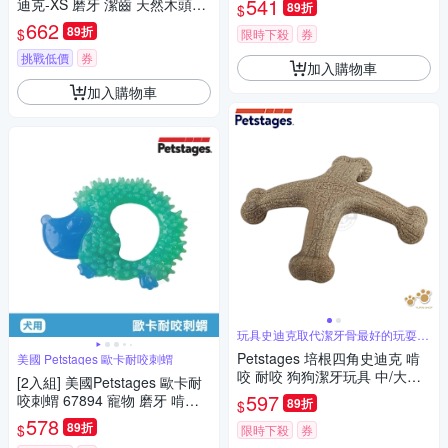
541
迪克-XS 磨牙 潔齒 天然木頭香
89折
$
狗狗潔牙玩具 狗玩具 全犬適用
662
89折
$
限時下殺
券
挑戰低價
券
加入購物車
加入購物車
玩具史迪克取代潔牙骨最好的玩耍抗
憂鬱玩具
Petstages 培根四角史迪克 啃
美國 Petstages 歐卡耐咬刺蝟
咬 耐咬 狗狗潔牙玩具 中/大型
[2入組] 美國Petstages 歐卡耐
犬適用 中大型犬
597
咬刺蝟 67894 寵物 磨牙 啃咬
89折
$
狗玩具 寵物玩具
578
89折
$
限時下殺
券