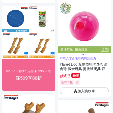
可填入零食吸引狗狗注意力
Planet Dog 互動益智球 3色 漏
食球 藏食玩具 拋接球玩具 彈力
8/1-8/19 寵物指定品滿599享88折
球 狗玩具 慢食球 益智玩具 中
599
89折
$
滿599享88折
大型犬
限時下殺
券
加入購物車