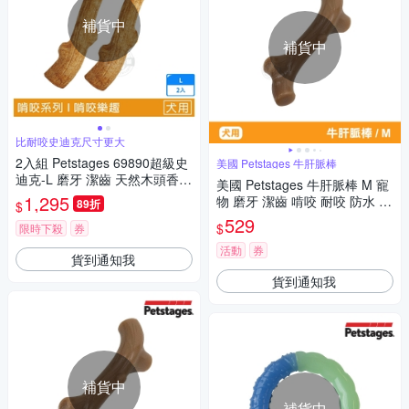
補貨中
補貨中
比耐咬史迪克尺寸更大
2入組 Petstages 69890超級史
美國 Petstages 牛肝脈棒
迪克-L 磨牙 潔齒 天然木頭香
美國 Petstages 牛肝脈棒 M 寵
狗狗潔牙玩具 狗玩具 全犬適用
1,295
物 磨牙 潔齒 啃咬 耐咬 防水 狗
89折
$
玩具 安全 寵物玩具
529
$
限時下殺
券
活動
券
貨到通知我
貨到通知我
補貨中
補貨中