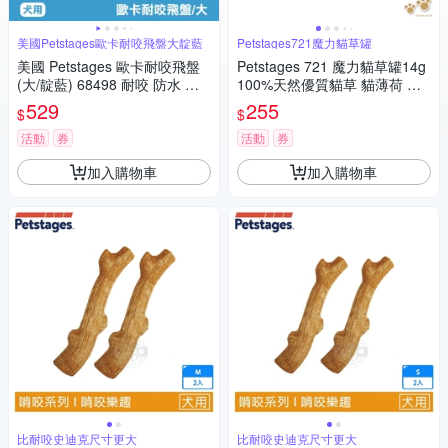
美國Petstages歐卡耐咬飛盤大靛藍
Petstages721魔力貓草罐
美國 Petstages 歐卡耐咬飛盤
Petstages 721 魔力貓草罐14g
(大/靛藍) 68498 耐咬 防水 狗
100%天然優質貓草 貓薄荷 延
玩具 安全 寵物玩具
長貓草香味 寵物玩具 陪伴玩具
529
255
$
$
抗憂鬱玩具
活動
券
活動
券
加入購物車
加入購物車
比耐咬史迪克尺寸更大
比耐咬史迪克尺寸更大