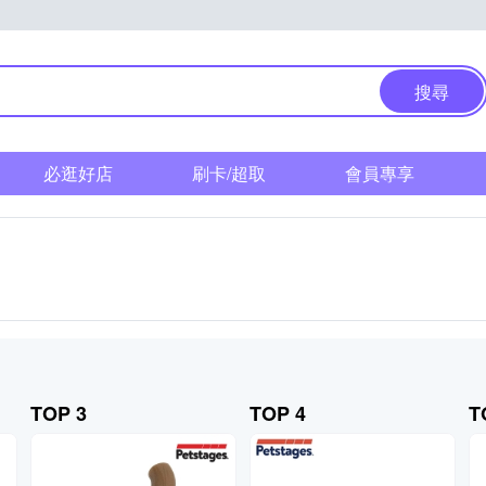
搜尋
必逛好店
刷卡/超取
會員專享
TOP 3
TOP 4
T