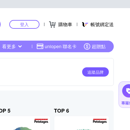
購物車
帳號綁定送
登入
看更多
uniopen 聯名卡
超贈點
追蹤品牌
OP 5
TOP 6
TOP