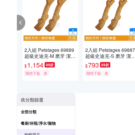
2入組 Petstages 69889
2入組 Petstages 69887
超級史迪克-M 磨牙 潔齒
超級史迪克-S 磨牙 潔齒
天然木頭香 狗狗潔牙玩
天然木頭香 狗狗潔牙玩
1,154
793
89折
89折
$
$
具 狗玩具 全犬適用
具 狗玩具 全犬適用
限時下殺
券
限時下殺
券
依分類篩選
全部分類
餐廚/杯瓶/淨水/寵物
狗貓用品