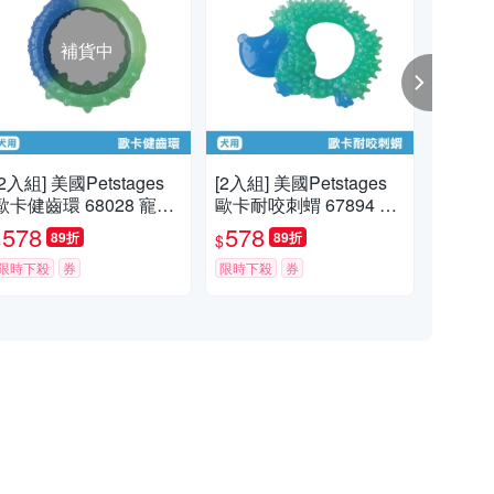
補貨中
[2入組] 美國Petstages
[2入組] 美國Petstages
Pe
歐卡健齒環 68028 寵物
歐卡耐咬刺蝟 67894 寵
克 
磨牙 啃咬 耐咬 狗玩具
物 磨牙 啃咬 狗玩具 寵
具 
578
578
5
89折
89折
$
$
$
寵物玩具
物玩具
犬
限時下殺
券
限時下殺
券
限時