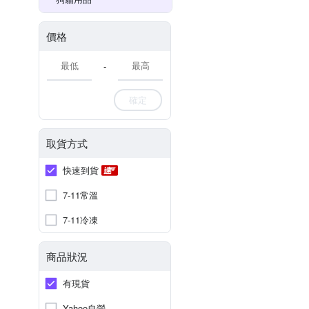
價格
-
確定
取貨方式
快速到貨
7-11常溫
7-11冷凍
商品狀況
有現貨
Yahoo自營