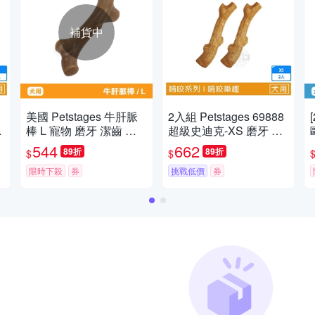
補貨中
美國 Petstages 牛肝脈
2入組 Petstages 69888
棒 L 寵物 磨牙 潔齒 啃
超級史迪克-XS 磨牙 潔
咬 耐咬 防水 狗玩具 安
齒 天然木頭香 狗狗潔牙
544
662
89折
89折
$
$
全 寵物玩具
玩具 狗玩具 全犬適用
限時下殺
券
挑戰低價
券