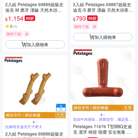
2入組 Petstages 69889超級史
2入組 Petstages 69887超級史
迪克-M 磨牙 潔齒 天然木頭香
迪克-S 磨牙 潔齒 天然木頭香
狗狗潔牙玩具 狗玩具 全犬適用
狗狗潔牙玩具 狗玩具 全犬適用
1,154
793
89折
89折
$
$
5
(
1
)
限時下殺
券
限時下殺
券
加入購物車
加入購物車
添加牛肉香味，易握造型，滿足咀嚼
本能
Petstages 71676 T型BBQ史迪
比耐咬史迪克尺寸更大
克 潔牙 啃咬 咀嚼 安全無毒 抗
2入組 Petstages 69888超級史
憂鬱 狗玩具 犬玩具 成犬適用