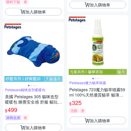
限時下殺
券
加入購物車
加入購物車
Petstages魔力貓草噴霧
Petstages 723魔力貓草噴霧59
Petstages貓咪造型暖暖包
ml 100%天然優質貓草 貓薄荷
美國 Petstages 305 貓咪造型
抗憂鬱玩具 貓草 寵物玩具 延長
325
暖暖包 睡覺安全感 舒服 貓玩偶
$
貓草香味
貓玩具 貓暖墊
499
$
活動
券
挑戰低價
券
加入購物車
加入購物車