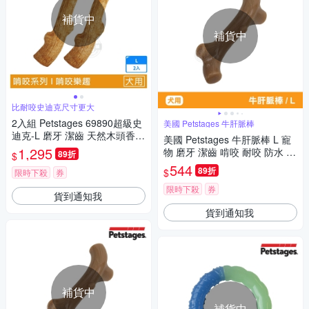
補貨中
補貨中
比耐咬史迪克尺寸更大
2入組 Petstages 69890超級史
美國 Petstages 牛肝脈棒
迪克-L 磨牙 潔齒 天然木頭香
美國 Petstages 牛肝脈棒 L 寵
狗狗潔牙玩具 狗玩具 全犬適用
1,295
物 磨牙 潔齒 啃咬 耐咬 防水 狗
89折
$
玩具 安全 寵物玩具
544
89折
$
限時下殺
券
限時下殺
券
貨到通知我
貨到通知我
補貨中
補貨中