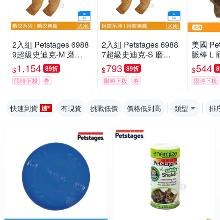
2入組 Petstages 6988
2入組 Petstages 6988
美國 Pet
9超級史迪克-M 磨牙
7超級史迪克-S 磨牙
脈棒 L
潔齒 天然木頭香 狗狗
潔齒 天然木頭香 狗狗
啃咬 耐
1,154
793
544
89折
89折
$
$
$
潔牙玩具 狗玩具 全犬
潔牙玩具 狗玩具 全犬
安全 寵
限時下殺
券
限時下殺
券
限時下殺
適用
適用
快速到貨
有現貨
挑戰低價
價格低到高
類型
排