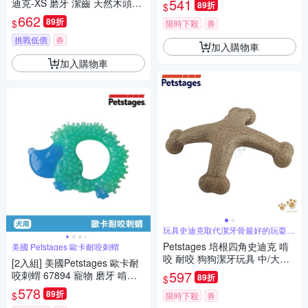
541
迪克-XS 磨牙 潔齒 天然木頭香
89折
$
狗狗潔牙玩具 狗玩具 全犬適用
662
89折
$
限時下殺
券
挑戰低價
券
加入購物車
加入購物車
玩具史迪克取代潔牙骨最好的玩耍抗
憂鬱玩具
Petstages 培根四角史迪克 啃
美國 Petstages 歐卡耐咬刺蝟
咬 耐咬 狗狗潔牙玩具 中/大型
[2入組] 美國Petstages 歐卡耐
犬適用 中大型犬
597
咬刺蝟 67894 寵物 磨牙 啃咬
89折
$
狗玩具 寵物玩具
578
89折
$
限時下殺
券