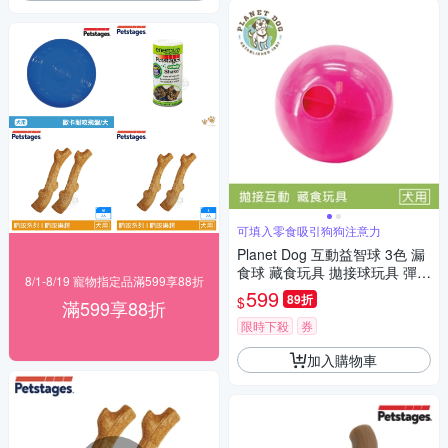
可填入零食吸引狗狗注意力
Planet Dog 互動益智球 3色 漏
食球 藏食玩具 拋接球玩具 彈力
8/1-8/19 寵物指定品滿599享88折
球 狗玩具 慢食球 益智玩具 中
599
89折
$
滿599享88折
大型犬
限時下殺
券
加入購物車