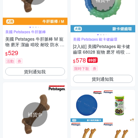
美國 Petstages 牛肝脈棒
美國 Petstages 牛肝脈棒 M 寵
美國 Petstages 歐卡健齒環
物 磨牙 潔齒 啃咬 耐咬 防水 狗
[2入組] 美國Petstages 歐卡健
玩具 安全 寵物玩具
529
齒環 68028 寵物 磨牙 啃咬 耐
$
咬 狗玩具 寵物玩具
578
89折
$
活動
券
限時下殺
券
貨到通知我
貨到通知我
補貨中