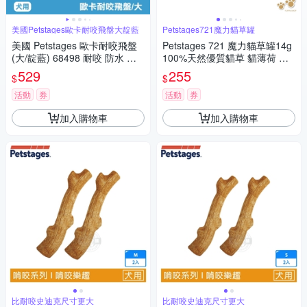
美國Petstages歐卡耐咬飛盤大靛藍
Petstages721魔力貓草罐
美國 Petstages 歐卡耐咬飛盤
Petstages 721 魔力貓草罐14g
(大/靛藍) 68498 耐咬 防水 狗
100%天然優質貓草 貓薄荷 延
玩具 安全 寵物玩具
長貓草香味 寵物玩具 陪伴玩具
529
255
$
$
抗憂鬱玩具
活動
券
活動
券
加入購物車
加入購物車
比耐咬史迪克尺寸更大
比耐咬史迪克尺寸更大