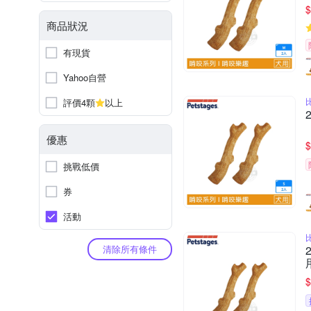
$
商品狀況
有現貨
Yahoo自營
評價4顆
以上
優惠
$
挑戰低價
券
活動
清除所有條件
$