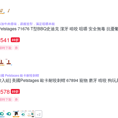
添加牛肉香味，易握造型，滿足咀嚼本能
Petstages 71676 T型BBQ史迪克 潔牙 啃咬 咀嚼 安全無毒 
541
89折
限時下殺
券
美國 Petstages 歐卡耐咬刺蝟
[2入組] 美國Petstages 歐卡耐咬刺蝟 67894 寵物 磨牙 啃咬 狗
578
89折
限時下殺
券
+2