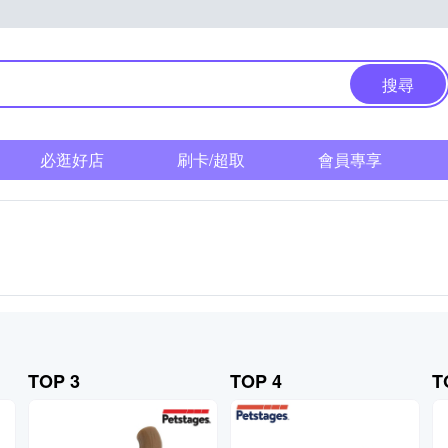
搜尋
必逛好店
刷卡/超取
會員專享
TOP 3
TOP 4
T