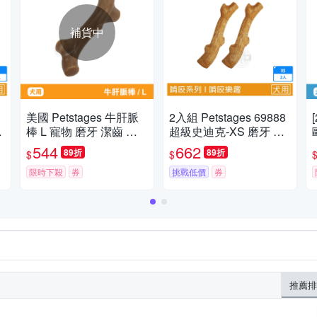
補貨中
美國 Petstages 牛肝脈
2入組 Petstages 69888
棒 L 寵物 磨牙 潔齒 啃
超級史迪克-XS 磨牙 潔
咬 耐咬 防水 狗玩具 安
齒 天然木頭香 狗狗潔牙
544
662
89折
89折
$
$
全 寵物玩具
玩具 狗玩具 全犬適用
限時下殺
券
挑戰低價
券
推薦排