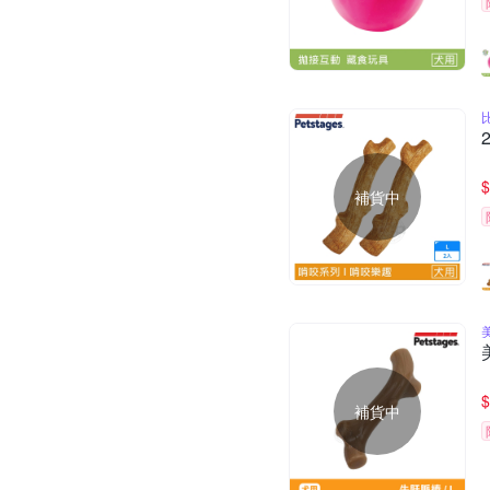
$
補貨中
美
$
補貨中