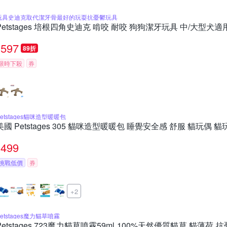
玩具史迪克取代潔牙骨最好的玩耍抗憂鬱玩具
Petstages 培根四角史迪克 啃咬 耐咬 狗狗潔牙玩具 中/大型犬
597
89折
限時下殺
券
Petstages貓咪造型暖暖包
美國 Petstages 305 貓咪造型暖暖包 睡覺安全感 舒服 貓玩偶 
499
挑戰低價
券
+2
Petstages魔力貓草噴霧
Petstages 723魔力貓草噴霧59ml 100%天然優質貓草 貓薄荷