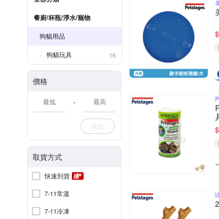
餐廚/杯瓶/淨水/寵物
$
狗貓用品
狗貓玩具
16
價格
P
-
確定
$
取貨方式
快速到貨
7-11常溫
7-11冷凍