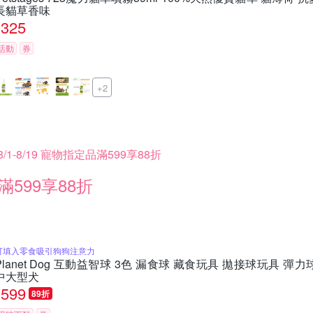
長貓草香味
325
活動
券
+2
8/1-8/19 寵物指定品滿599享88折
滿599享88折
可填入零食吸引狗狗注意力
Planet Dog 互動益智球 3色 漏食球 藏食玩具 拋接球玩具 彈
中大型犬
599
89折