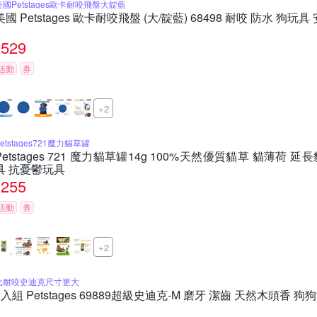
美國Petstages歐卡耐咬飛盤大靛藍
美國 Petstages 歐卡耐咬飛盤 (大/靛藍) 68498 耐咬 防水 狗玩
529
活動
券
+2
etstages721魔力貓草罐
Petstages 721 魔力貓草罐14g 100%天然優質貓草 貓薄荷
具 抗憂鬱玩具
255
活動
券
+2
比耐咬史迪克尺寸更大
2入組 Petstages 69889超級史迪克-M 磨牙 潔齒 天然木頭香