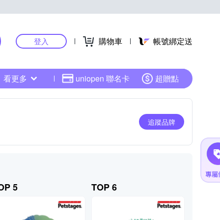
購物車
帳號綁定送
登入
看更多
uniopen 聯名卡
超贈點
追蹤品牌
OP 5
TOP 6
TOP