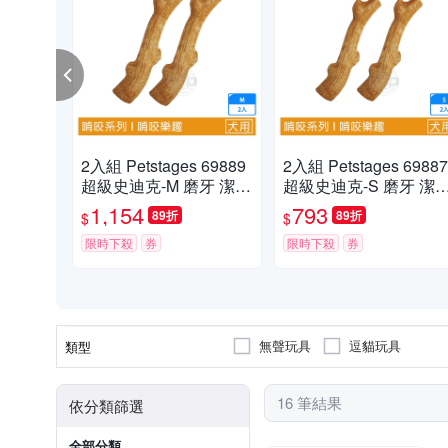
2入組 Petstages 69889
2入組 Petstages 69887
超級史迪克-M 磨牙 潔齒
超級史迪克-S 磨牙 潔齒
天然木頭香 狗狗潔牙玩
天然木頭香 狗狗潔牙玩
1,154
793
89折
89折
$
$
具 狗玩具 全犬適用
具 狗玩具 全犬適用
限時下殺
券
限時下殺
券
無聲玩具
逗貓玩具
類型
16 筆結果
依分類篩選
全部分類