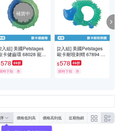
補貨中
[2入組] 美國Petstages
[2入組] 美國Petstages
Pe
歐卡健齒環 68028 寵物
歐卡耐咬刺蝟 67894 寵
克 
磨牙 啃咬 耐咬 狗玩具
物 磨牙 啃咬 狗玩具 寵
具 
578
578
5
89折
89折
$
$
$
寵物玩具
物玩具
犬
限時下殺
券
限時下殺
券
限時
序
價格低到高
價格高到低
近期熱銷