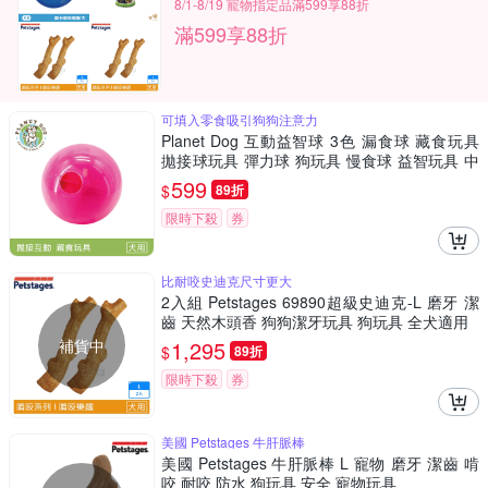
8/1-8/19 寵物指定品滿599享88折
滿599享88折
可填入零食吸引狗狗注意力
Planet Dog 互動益智球 3色 漏食球 藏食玩具
拋接球玩具 彈力球 狗玩具 慢食球 益智玩具 中
大型犬
599
$
89折
限時下殺
券
比耐咬史迪克尺寸更大
2入組 Petstages 69890超級史迪克-L 磨牙 潔
齒 天然木頭香 狗狗潔牙玩具 狗玩具 全犬適用
補貨中
1,295
$
89折
限時下殺
券
美國 Petstages 牛肝脈棒
美國 Petstages 牛肝脈棒 L 寵物 磨牙 潔齒 啃
咬 耐咬 防水 狗玩具 安全 寵物玩具