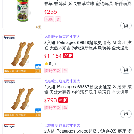
貓草 貓薄荷 延長貓草香味 寵物玩具 陪伴玩具
抗憂鬱玩具
255
$
活動
券
比耐咬史迪克尺寸更大
2入組 Petstages 69889超級史迪克-M 磨牙 潔
齒 天然木頭香 狗狗潔牙玩具 狗玩具 全犬適用
1,154
$
89折
5
(
1
)
限時下殺
券
比耐咬史迪克尺寸更大
2入組 Petstages 69887超級史迪克-S 磨牙 潔
齒 天然木頭香 狗狗潔牙玩具 狗玩具 全犬適用
793
$
89折
限時下殺
券
比耐咬史迪克尺寸更大
2入組 Petstages 69888超級史迪克-XS 磨牙 潔