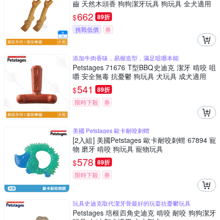
齒 天然木頭香 狗狗潔牙玩具 狗玩具 全犬適用
662
$
89折
挑戰低價
券
添加牛肉香味，易握造型，滿足咀嚼本能
Petstages 71676 T型BBQ史迪克 潔牙 啃咬 咀
嚼 安全無毒 抗憂鬱 狗玩具 犬玩具 成犬適用
541
$
89折
限時下殺
券
美國 Petstages 歐卡耐咬刺蝟
[2入組] 美國Petstages 歐卡耐咬刺蝟 67894 寵
物 磨牙 啃咬 狗玩具 寵物玩具
578
$
89折
限時下殺
券
玩具史迪克取代潔牙骨最好的玩耍抗憂鬱玩具
Petstages 培根四角史迪克 啃咬 耐咬 狗狗潔牙