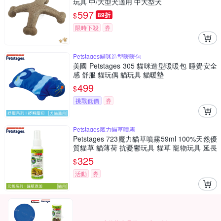
玩具 中/大型犬適用 中大型犬
597
$
89折
限時下殺
券
Petstages貓咪造型暖暖包
美國 Petstages 305 貓咪造型暖暖包 睡覺安全
感 舒服 貓玩偶 貓玩具 貓暖墊
499
$
挑戰低價
券
Petstages魔力貓草噴霧
Petstages 723魔力貓草噴霧59ml 100%天然優
質貓草 貓薄荷 抗憂鬱玩具 貓草 寵物玩具 延長
貓草香味
325
$
活動
券