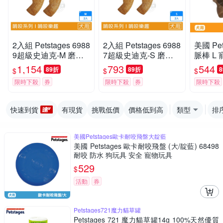
2入組 Petstages 6988
2入組 Petstages 6988
美國 Pet
9超級史迪克-M 磨牙
7超級史迪克-S 磨牙
脈棒 L
潔齒 天然木頭香 狗狗
潔齒 天然木頭香 狗狗
啃咬 耐
1,154
793
544
89折
89折
$
$
$
潔牙玩具 狗玩具 全犬
潔牙玩具 狗玩具 全犬
安全 寵
限時下殺
券
限時下殺
券
限時下殺
適用
適用
快速到貨
有現貨
挑戰低價
價格低到高
類型
排
美國Petstages歐卡耐咬飛盤大靛藍
美國 Petstages 歐卡耐咬飛盤 (大/靛藍) 68498
耐咬 防水 狗玩具 安全 寵物玩具
529
$
活動
券
Petstages721魔力貓草罐
Petstages 721 魔力貓草罐14g 100%天然優質