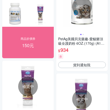
補貨中
商品折價券
PetAg美國貝克藥廠-愛貓樂頂
級全護奶粉 6OZ.(170g) (A110
150元
2)
934
$
券
貨到通知我
補貨中
補貨中