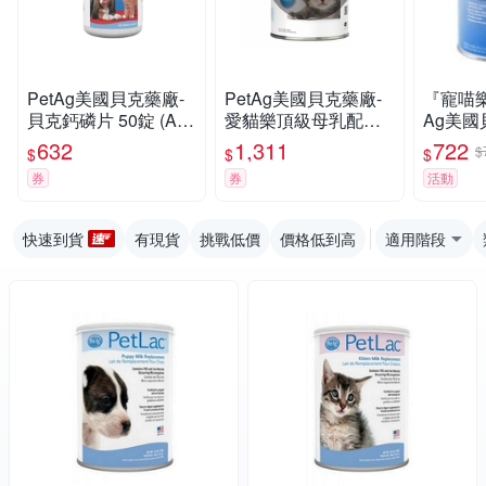
PetAg美國貝克藥廠-
PetAg美國貝克藥廠-
『寵喵樂
貝克鈣磷片 50錠 (A51
愛貓樂頂級母乳配方
Ag美
02)
12OZ.(340g) (A1114)
用奶粉》P
632
1,311
722
$
$
$
$
犬貓小動
券
券
活動
0g
快速到貨
有現貨
挑戰低價
價格低到高
適用階段