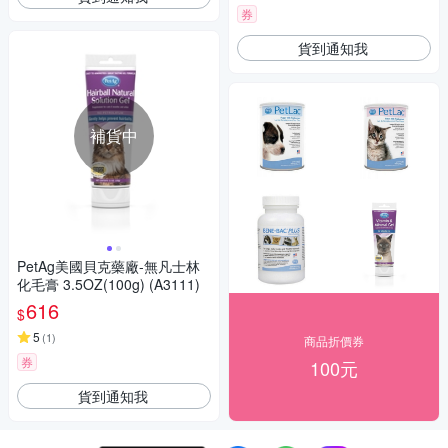
券
貨到通知我
補貨中
PetAg美國貝克藥廠-無凡士林
化毛膏 3.5OZ(100g) (A3111)
616
$
5
(
1
)
商品折價券
券
100元
貨到通知我