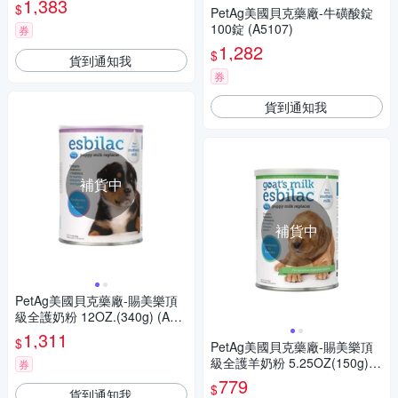
1,383
$
PetAg美國貝克藥廠-牛磺酸錠
100錠 (A5107)
券
1,282
$
貨到通知我
券
貨到通知我
補貨中
補貨中
PetAg美國貝克藥廠-賜美樂頂
級全護奶粉 12OZ.(340g) (A11
01)
1,311
$
PetAg美國貝克藥廠-賜美樂頂
級全護羊奶粉 5.25OZ(150g)
券
(A1201)
779
$
貨到通知我