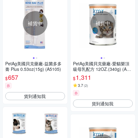
補貨中
補貨中
PetAg美國貝克藥廠-益菌多多
PetAg美國貝克藥廠-愛貓樂頂
膏 Plus 0.53oz(15g) (A5105)
級母乳配方 12OZ.(340g) (A11
14)
657
1,311
$
$
3.7
券
(
2
)
券
貨到通知我
貨到通知我