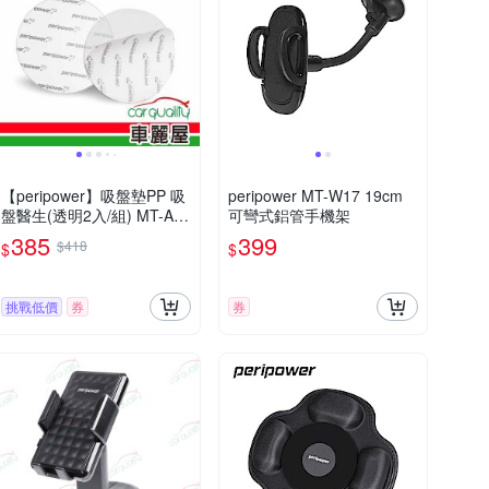
【peripower】吸盤墊PP 吸
peripower MT-W17 19cm
盤醫生(透明2入/組) MT-AM
可彎式鋁管手機架
11
385
399
$418
$
$
挑戰低價
券
券