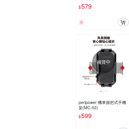
579
$
券
補貨中
peripower 機車握把式手機
架(MC-02)
599
$