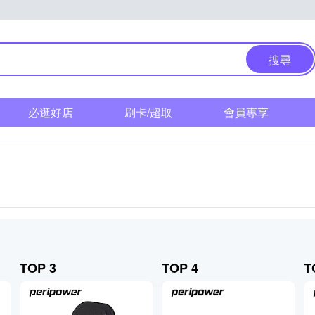
搜尋
必逛好店
刷卡/超取
會員專享
TOP 3
TOP 4
T