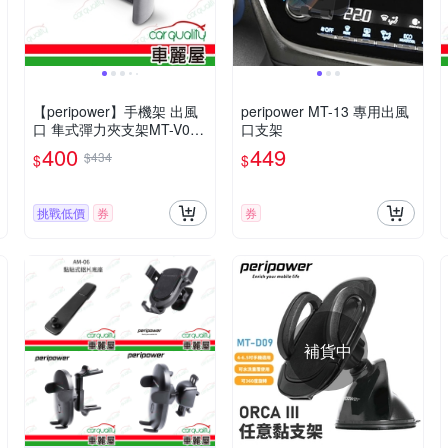
【peripower】手機架 出風
peripower MT-13 專用出風
口 隼式彈力夾支架MT-V07
口支架
(車麗屋)
400
449
$434
$
$
挑戰低價
券
券
補貨中