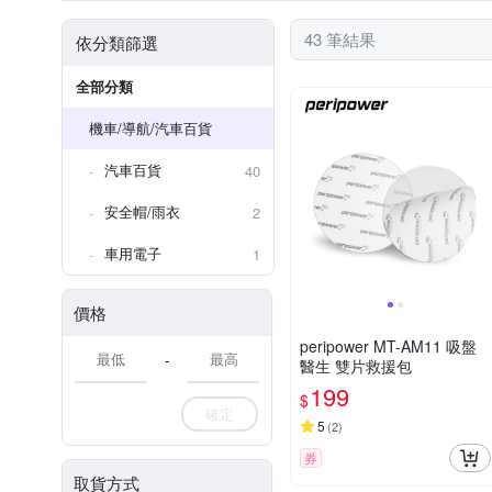
43 筆結果
依分類篩選
全部分類
機車/導航/汽車百貨
汽車百貨
40
安全帽/雨衣
2
車用電子
1
價格
peripower MT-AM11 吸盤
-
醫生 雙片救援包
199
$
確定
5
(
2
)
券
取貨方式