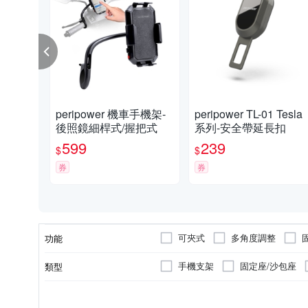
peripower 機車手機架-
peripower TL-01 Tesla
後照鏡細桿式/握把式
系列-安全帶延長扣
599
239
$
$
券
券
可夾式
多角度調整
功能
手機支架
固定座/沙包座
類型
PC塑膠
4~6吋
車用工具組
金屬
車用收納用品
鋁合金
材質
適用尺寸
顏色
種類