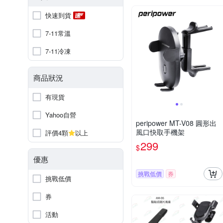
快速到貨
7-11常溫
7-11冷凍
商品狀況
有現貨
Yahoo自營
peripower MT-V08 圓形出
風口快取手機架
評價4顆
以上
299
$
優惠
挑戰低價
券
挑戰低價
券
活動