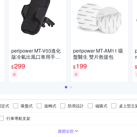
peripower MT-V03進化
peripower MT-AM11 吸
版冷氣出風口車用手機
盤醫生 雙片救援包
架
299
199
$
$
券
券
固定式
吸盤式
旋轉式
防滑設計
磁吸式
桌上型立
行車導航支架
安全帶護套
其他材質
車用充電器
展開全部