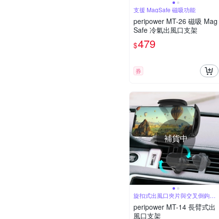
支援 MagSafe 磁吸功能
peripower MT-26 磁吸 Mag
Safe 冷氣出風口支架
479
$
券
補貨中
旋扣式出風口夾片與交叉倒鉤設
計穩固不掉落
peripower MT-14 長臂式出
風口支架