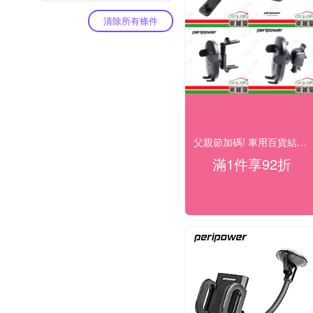
清除所有條件
父親節加碼! 車用百貨結帳92折
滿1件享92折