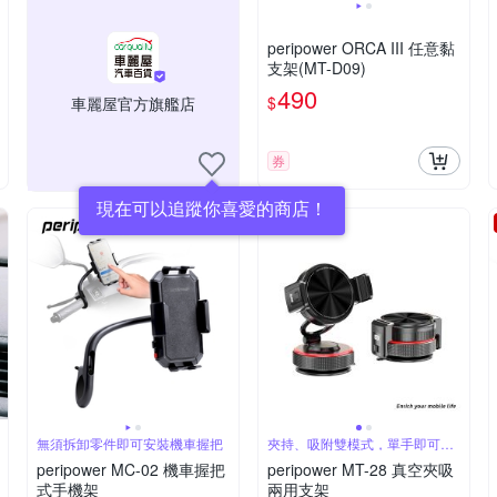
peripower ORCA III 任意黏
支架(MT-D09)
490
$
車麗屋官方旗艦店
券
現在可以追蹤你喜愛的商店！
無須拆卸零件即可安裝機車握把
夾持、吸附雙模式，單手即可快
速切換
peripower MC-02 機車握把
peripower MT-28 真空夾吸
式手機架
兩用支架