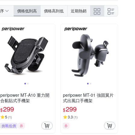
序
價格低到高
價格高到低
近期熱銷
peripower MT-A10 重力開
peripower MT-01 強固翼片
合黏貼式手機架
式出風口手機架
299
299
$
$
5
3.3
(
1
)
(
1
)
挑戰低價
券
券