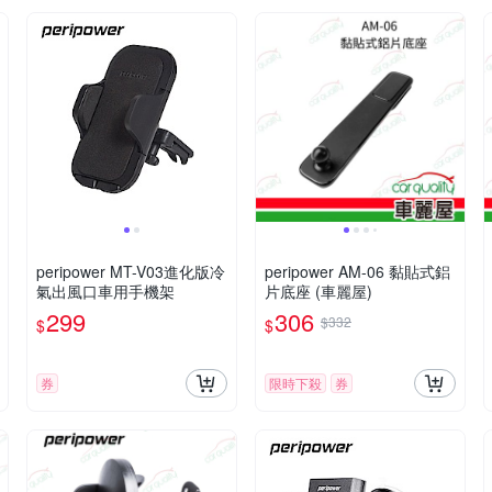
peripower MT-V03進化版冷
peripower AM-06 黏貼式鋁
氣出風口車用手機架
片底座 (車麗屋)
299
306
$332
$
$
券
限時下殺
券