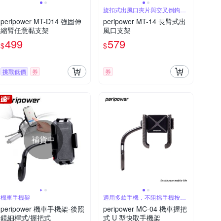
旋扣式出風口夾片與交叉倒鉤設
計
peripower MT-D14 強固伸
peripower MT-14 長臂式出
縮臂任意黏支架
風口支架
499
579
$
$
挑戰低價
券
券
補貨中
機車手機架
適用多款手機，不阻擋手機按鍵
設計
peripower 機車手機架-後照
peripower MC-04 機車握把
鏡細桿式/握把式
式 U 型快取手機架