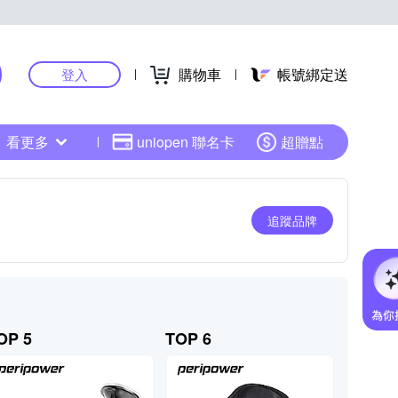
購物車
帳號綁定送
登入
看更多
uniopen 聯名卡
超贈點
追蹤品牌
OP 5
TOP 6
TOP