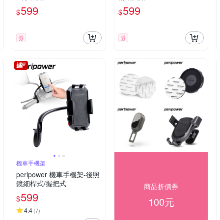
599
599
$
$
券
券
機車手機架
peripower 機車手機架-後照
鏡細桿式/握把式
商品折價券
599
$
100元
4.4
(
7
)