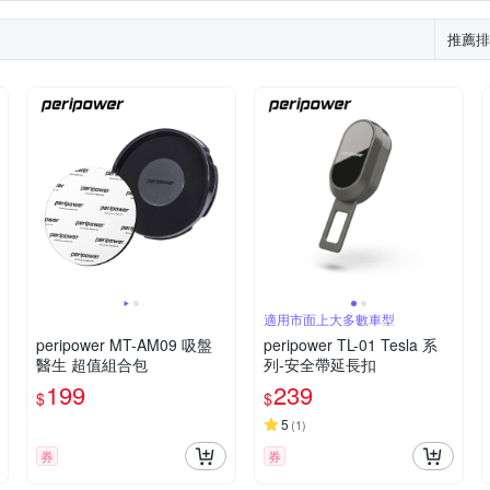
推薦排
適用市面上大多數車型
peripower MT-AM09 吸盤
peripower TL-01 Tesla 系
醫生 超值組合包
列-安全帶延長扣
199
239
$
$
5
(
1
)
券
券