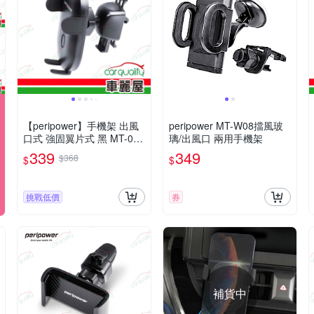
【peripower】手機架 出風
​peripower MT-W08擋風玻
口式 強固翼片式 黑 MT-01
璃/出風口 兩用手機架
(車麗屋)
339
349
$368
$
$
挑戰低價
券
補貨中