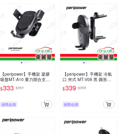
【peripower】手機架 凝膠
【peripower】手機架 冷氣
吸盤MT-A10 重力開合支架
口 夾式 MT-V08 黑 圓形風
(車麗屋)
口(車麗屋)
333
339
$361
$368
$
$
挑戰低價
挑戰低價