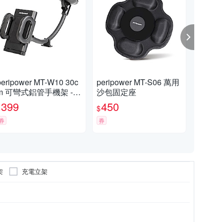
peripower MT-W10 30c
peripower MT-S06​ 萬用
per
m 可彎式鋁管手機架 -6.
沙包固定座
固定
7 吋以下手機適用
399
450
6
$
$
$
券
券
券
架
充電立架