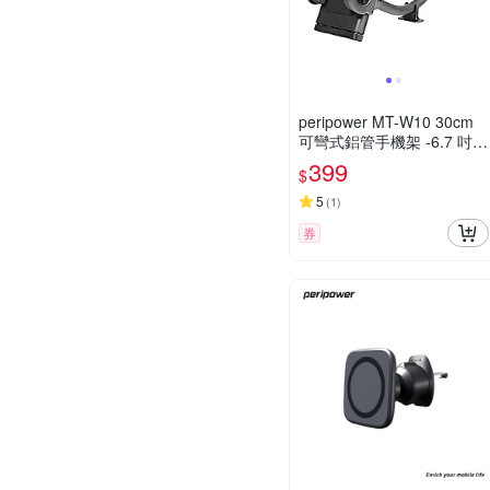
peripower MT-W10 30cm
可彎式鋁管手機架 -6.7 吋以
下手機適用
399
$
5
(
1
)
券