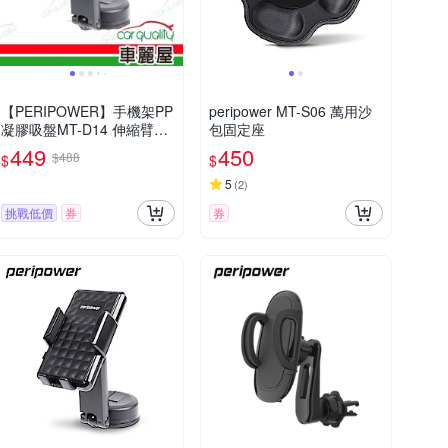
【PERIPOWER】手機架PP
peripower MT-S06​ 萬用沙
凝膠吸盤MT-D14 伸縮臂支
包固定座
架 (車麗屋)
449
450
$488
$
$
5
(
2
)
挑戰低價
券
券