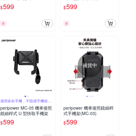
599
599
$
$
券
券
補貨中
適用多款手機，不阻擋手機按鍵
設計
peripower MC-05 機車後照
peripower 機車後照鏡細桿
鏡細桿式 U 型快取手機架
式手機架(MC-03)
599
599
$
$