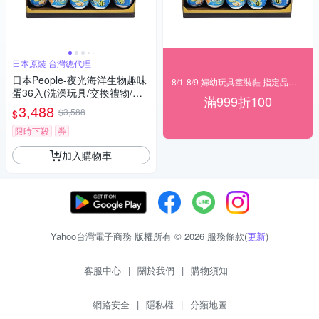
日本原裝 台灣總代理
日本People-夜光海洋生物趣味
8/1-8/9 婦幼玩具童裝鞋 指定品滿999折100
蛋36入(洗澡玩具/交換禮物/聖
滿999折100
誕禮物)
3,488
$3,588
$
限時下殺
券
加入購物車
Yahoo台灣電子商務 版權所有 © 2026 服務條款(
更新
)
客服中心
|
關於我們
|
購物須知
網路安全
|
隱私權
|
分類地圖