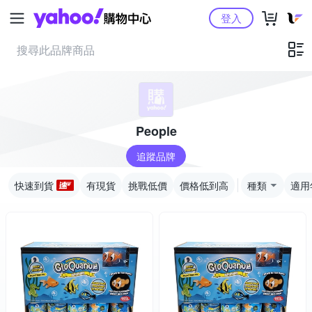
Yahoo購物中心
登入
People
追蹤品牌
快速到貨
有現貨
挑戰低價
價格低到高
種類
適用