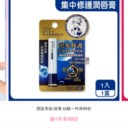
開架美妝/保養 結帳一件再88折
滿1件享88折