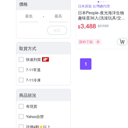
價格
日本原裝 台灣總代理
日本People-夜光海洋生物
-
趣味蛋36入(洗澡玩具/交換
禮物/聖誕禮物)
3,488
$3,588
$
確定
限時下殺
券
取貨方式
快速到貨
1
7-11常溫
7-11冷凍
商品狀況
有現貨
Yahoo自營
評價4顆
以上