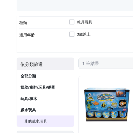
教具玩具
種類
3歲以上
適用年齡
顏色
1 筆結果
依分類篩選
全部分類
婦幼/童鞋/玩具/樂器
玩具/積木
戲水玩具
其他戲水玩具