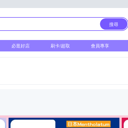
搜尋
必逛好店
刷卡/超取
會員專享