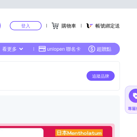
購物車
帳號綁定送
登入
看更多
uniopen 聯名卡
超贈點
追蹤品牌