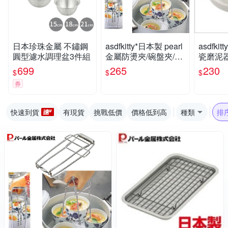
日本珍珠金屬 不鏽鋼
asdfkitty*日本製 pearl
asdfkit
圓型濾水調理盆3件組
金屬防燙夾/碗盤夾/電
瓷磨泥器
鍋夾/茶碗蒸夾
芥末.蒜
699
265
230
$
$
$
巧克力.蘋
券
正版
快速到貨
有現貨
挑戰低價
價格低到高
種類
排