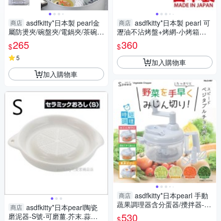
asdfkitty*日本製 pearl金
asdfkitty*日本製 pearl 可
商店
商店
屬防燙夾/碗盤夾/電鍋夾/茶碗蒸
瀝油不沾烤盤+烤網-小烤箱適
夾
用-日本正版商品
265
360
$
$
5
加入購物車
加入購物車
asdfkitty*日本pearl 手動
商店
蔬果調理器含分蛋器/攪拌器-可
asdfkitty*日本pearl陶瓷
商店
切蔬果.打沙拉醬-日本正版商品
530
磨泥器-S號-可磨薑.芥末.蒜頭.
$