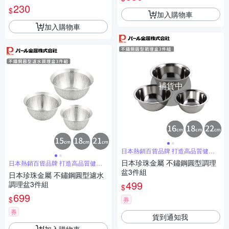
蘿蔔.蕃茄.巧克力.蘋果...等-日
230
$
本正版
加入購物車
加入購物車
補貨中
日本熱銷百貨品牌 打造高品質健康
生活
日本珍珠金屬 不鏽鋼圓型調理
日本熱銷百貨品牌 打造高品質健康
生活
盆3件組
日本珍珠金屬 不鏽鋼圓型濾水
499
調理盆3件組
$
699
$
券
券
貨到通知我
加入購物車