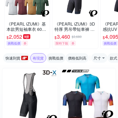
《PEARL iZUMi》基
《PEARL iZUMi》3D
《PEAR
本款男短袖車衣 600-
特厚 男吊帶短車褲 T2
感抗UV
B系列 25 入門車衣/春
30MEGAII (涼感車褲/
T293-
2,052
3,460
4,09
9折
$3,680
$
$
$
夏車衣/短袖車衣/素色
吊帶褲/長途/單車/運
賽/涼感
挑戰低價
券
限時下殺
券
挑戰低價
車衣/運動/單車/車服
動/自行車)
車/運動
快速到貨
有現貨
挑戰低價
價格低到高
尺寸
款式