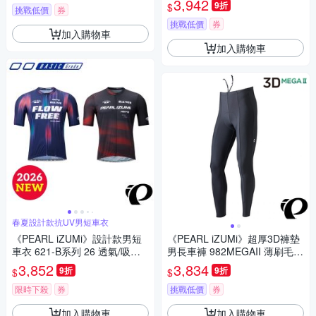
3,942
9折
$
挑戰低價
券
挑戰低價
券
加入購物車
加入購物車
春夏設計款抗UV男短車衣
《PEARL iZUMi》設計款男短
《PEARL iZUMi》超厚3D褲墊
車衣 621-B系列 26 透氣/吸汗/
男長車褲 982MEGAII 薄刷毛/
自行車/運動/車服/日本製
保暖/吸汗/秋冬/入門款/單車/運
3,852
3,834
9折
9折
$
$
動/長途/日本製
限時下殺
券
挑戰低價
券
加入購物車
加入購物車