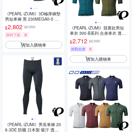
《PEARL iZUMi》3D極厚褲墊
男短車褲 黑 230MEGAII-5 抗U
V 涼感 Coldshade 日本製/初學
2,802
$2,980
$
《PEARL iZUMi》競賽款男短
者/長途/自行車/運動
車衣 300-B系列 合身車衣 透氣
限時下殺
券
吸汗 日本製/競賽款/自行車/運
2,712
$2,980
$
動/車服
加入購物車
挑戰低價
券
加入購物車
《PEARL iZUMi》男長車褲 20
8-3DE 防曬 日本製 吸汗 透氣