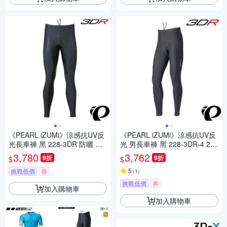
《PEARL iZUMi》涼感抗UV反
《PEARL iZUMi》涼感抗UV反
光長車褲 黑 228-3DR 防曬 日
光 男長車褲 黑 228-3DR-4 24
本製 車褲/單車/運動/車服/競賽
涼感車褲/吸汗/透氣/環島/單車/
3,780
3,762
9折
9折
$
$
長途/日本製
5
挑戰低價
券
(
1
)
挑戰低價
券
加入購物車
加入購物車