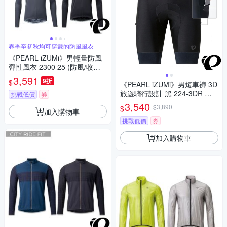
春季至初秋均可穿戴的防風風衣
《PEARL iZUMi》男輕量防風
彈性風衣 2300 25 (防風/收納/
輕量/防潑水/運動/慢跑/自行車)
3,591
9折
$
《PEARL iZUMi》男短車褲 3D
旅遊騎行設計 黑 224-3DR 防
挑戰低價
券
曬 吸汗 透氣 日本製 單車褲 車
3,540
$3,890
$
加入購物車
褲 競賽/運動
挑戰低價
券
加入購物車