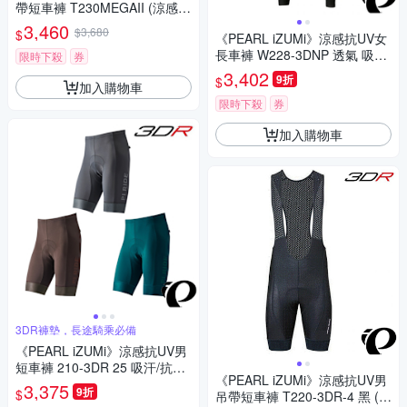
帶短車褲 T230MEGAII (涼感車
褲/吊帶褲/長途/單車/運動/自行
3,460
$3,680
$
《PEARL iZUMi》涼感抗UV女
車)
長車褲 W228-3DNP 透氣 吸汗
限時下殺
券
日本製 防曬/環島/單車/運動
3,402
9折
$
加入購物車
限時下殺
券
加入購物車
3DR褲墊，長途騎乘必備
《PEARL iZUMi》涼感抗UV男
短車褲 210-3DR 25 吸汗/抗菌
《PEARL iZUMi》涼感抗UV男
防臭/春夏車褲/單車/運動/自行
3,375
9折
$
吊帶短車褲 T220-3DR-4 黑 (涼
車