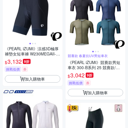
《PEARL iZUMi》涼感3D極厚
褲墊女短車褲 W230MEGAII-1
競賽款 春夏抗UV男短車衣
黑 抗UV Coldshade 日本製/初
3,132
9折
$
《PEARL iZUMi》競賽款男短
學者/長途/自行車/運動
車衣 300-B系列 25 競賽款/合
挑戰低價
券
身車衣/透氣/吸汗/自行車/運動/
3,042
9折
$
車服/日本製
加入購物車
挑戰低價
券
加入購物車