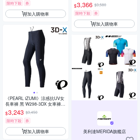
感/吸汗/透氣/抗菌/單車/運動)
3,366
限時下殺
券
$3,580
$
限時下殺
券
加入購物車
加入購物車
《PEARL iZUMi》涼感抗UV女
長車褲 黑 W298-3DX 女車褲/
涼感/防曬/吸汗/透氣/環島/單車/
3,243
$3,450
$
運動
限時下殺
券
加入購物車
美利達MERIDA旗艦店