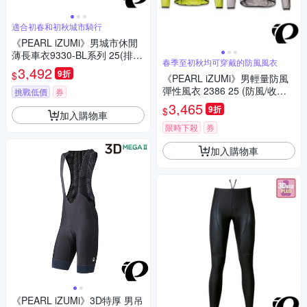
適合初春和初秋城市騎行
《PEARL iZUMi》男城市休閒
薄長車衣9330-BL系列 25(排
春季至初秋均可穿戴的防風風衣
汗/速乾/男車服/長袖車衣/運動/
3,492
9折
$
《PEARL iZUMi》男輕量防風
自行車)
彈性風衣 2386 25 (防風/收納/
挑戰低價
券
輕量/防潑水/運動/慢跑/自行車)
3,465
9折
$
加入購物車
限時下殺
券
加入購物車
《PEARL iZUMi》3D特厚 男吊