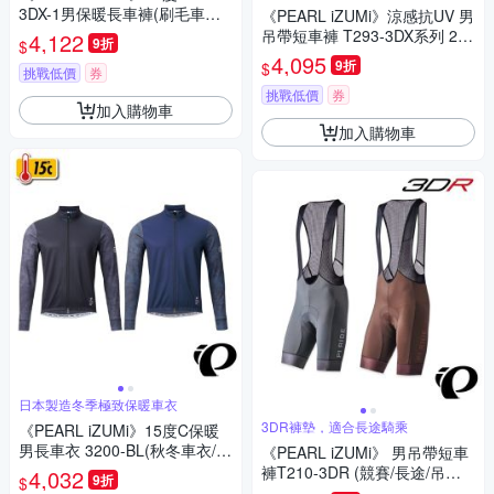
3DX-1男保暖長車褲(刷毛車褲/
《PEARL iZUMi》涼感抗UV 男
保暖車褲/吸汗/秋冬/入門款/單
吊帶短車褲 T293-3DX系列 25
4,122
9折
$
車/運動)
競賽/涼感車褲/吊帶褲/單車/運
4,095
9折
$
挑戰低價
券
動/自行車
挑戰低價
券
加入購物車
加入購物車
日本製造冬季極致保暖車衣
3DR褲墊，適合長途騎乘
《PEARL iZUMi》15度C保暖
男長車衣 3200-BL(秋冬車衣/保
《PEARL iZUMi》 男吊帶短車
暖車衣/長車衣/運動/自行車)
褲T210-3DR (競賽/長途/吊帶
4,032
9折
$
褲/單車/運動/自行車)