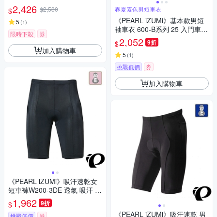
抗菌/單車/飛輪課/運動
2,426
$2,580
春夏素色男短車衣
$
《PEARL iZUMi》基本款男短
5
(
1
)
袖車衣 600-B系列 25 入門車
限時下殺
券
衣/春夏車衣/短袖車衣/素色車
2,052
9折
$
衣/運動/單車/車服
加入購物車
5
(
1
)
挑戰低價
券
加入購物車
《PEARL iZUMi》吸汗速乾女
短車褲W200-3DE 透氣 吸汗 日
本製 女車褲/單車/飛輪課/運動/
1,962
9折
$
入門款
《PEARL iZUMi》吸汗速乾 男
挑戰低價
券