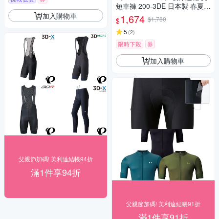
短車褲 200-3DE 日本製 春夏車
褲/入門車褲/單車/運動/自行車
加入購物車
1,674
$1,780
$
5
(
2
)
限時下殺
券
加入購物車
父親節加碼! 美利達結帳94折
滿1件享94折
父親節加碼! 美利達結帳91折
滿1件享91折