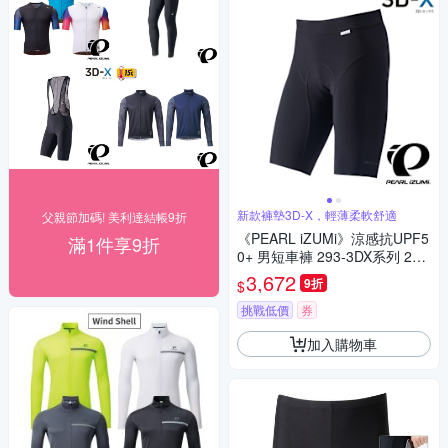
新款褲墊3D-X，輕薄柔軟舒適
父親節加碼! 美利達結帳9折
《PEARL iZUMi》涼感抗UPF5
滿1件享9折
0+ 男短車褲 293-3DX系列 25
競賽/涼感/防曬/吸汗/透氣/單車/
3,672
9折
$
運動
挑戰低價
券
加入購物車