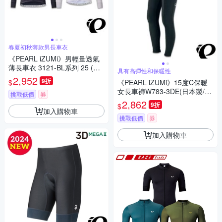
春夏初秋薄款男長車衣
《PEARL iZUMi》男輕量透氣
薄長車衣 3121-BL系列 25 (排
具有高彈性和保暖性
汗/速乾/男車服/長袖車衣/運動/
2,952
9折
$
《PEARL iZUMi》15度C保暖
自行車)
女長車褲W783-3DE(日本製/刷
挑戰低價
券
毛車褲/保暖車褲/吸汗速乾/秋
2,862
9折
$
冬/入門款/單車/運動)
加入購物車
挑戰低價
券
加入購物車