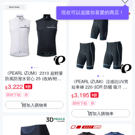
現在可以追蹤你喜愛的商店！
《PEARL iZUMi》2310 超輕量
防風防潑水背心 25 (收納/輕量/
《PEARL iZUMi》涼感抗UV男
防風背心)
3,222
9折
短車褲 220-3DR 防曬 吸汗 透
$
氣 /單車褲/車褲/競賽/運動/自行
3,195
限時下殺
券
9折
$
車
限時下殺
券
加入購物車
加入購物車