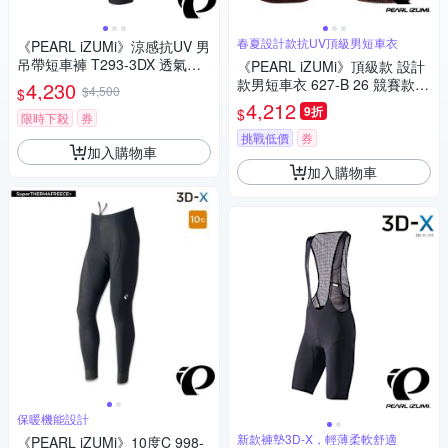
春夏設計款抗UV頂級男短車衣
《PEARL iZUMi》涼感抗UV 男
吊帶短車褲 T293-3DX 透氣吊
《PEARL iZUMi》頂級款 設計
帶車褲/單車/運動/車服/競賽
款男短車衣 627-B 26 競賽款/
4,230
$4,500
$
合身車衣/透氣車衣/春夏車衣/自
4,212
9折
$
限時下殺
券
行車/運動/車服/日本製
挑戰低價
券
加入購物車
加入購物車
保暖機能設計
新款褲墊3D-X，輕薄柔軟舒適
《PEARL iZUMi》10度C 998-