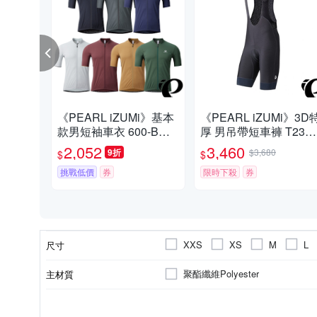
《PEARL iZUMi》基本
《PEARL iZUMi》3D
款男短袖車衣 600-B系
厚 男吊帶短車褲 T230
列 25 入門車衣/春夏車
EGAII (涼感車褲/吊帶褲
2,052
3,460
9折
$3,680
$
$
衣/短袖車衣/素色車衣/運
長途/單車/運動/自行車)
動/單車/車服
挑戰低價
券
限時下殺
券
XXS
XS
M
L
尺寸
聚酯纖維Polyester
主材質
男
車褲-長版
長袖車衣
適用性別
顏色
款式