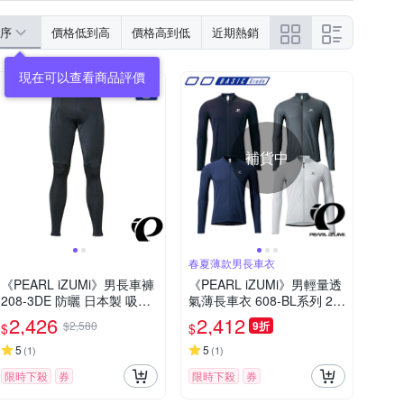
序
價格低到高
價格高到低
近期熱銷
現在可以查看商品評價
補貨中
春夏薄款男長車衣
《PEARL iZUMi》男長車褲
《PEARL iZUMi》男輕量透
208-3DE 防曬 日本製 吸汗
氣薄長車衣 608-BL系列 25
透氣 抗菌/單車/飛輪課/運動
排汗/速乾/男車服/長袖車衣/
2,426
2,412
$2,580
9折
$
$
運動/自行車
5
5
(
1
)
(
1
)
限時下殺
券
限時下殺
券