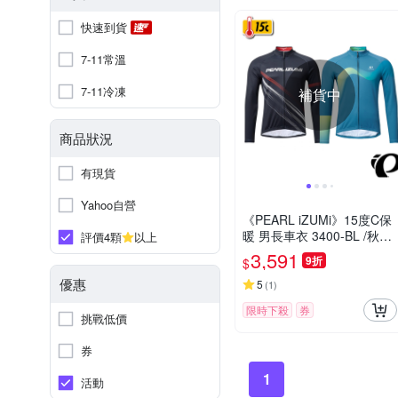
快速到貨
7-11常溫
7-11冷凍
補貨中
商品狀況
有現貨
Yahoo自營
《PEARL iZUMi》15度C保
暖 男長車衣 3400-BL /秋冬
評價4顆
以上
車衣/保暖車衣/長車衣/運動/
3,591
9折
$
自行車
優惠
5
(
1
)
限時下殺
券
挑戰低價
券
1
活動