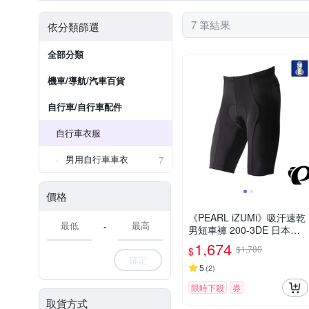
7 筆結果
依分類篩選
全部分類
機車/導航/汽車百貨
自行車/自行車配件
自行車衣服
男用自行車車衣
7
價格
《PEARL iZUMi》吸汗速乾
-
男短車褲 200-3DE 日本製
春夏車褲/入門車褲/單車/運
1,674
$1,780
$
動/自行車
確定
5
(
2
)
限時下殺
券
取貨方式