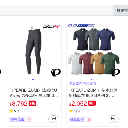
推薦排
春夏素色男短車衣
《PEARL iZUMi》涼感抗U
《PEARL iZUMi》基本款男
V反光 男長車褲 黑 228-3D
短袖車衣 600-B系列 25 入
R-4 24 涼感車褲/吸汗/透氣/
門車衣/春夏車衣/短袖車衣/
3,762
2,052
9折
9折
$
$
環島/單車/長途/日本製
素色車衣/運動/單車/車服
5
5
(
1
)
(
1
)
挑戰低價
券
挑戰低價
券