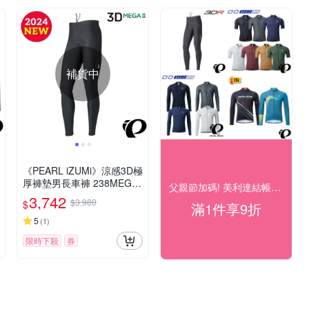
補貨中
《PEARL iZUMi》涼感3D極
厚褲墊男長車褲 238MEGAI
父親節加碼! 美利達結帳9折
I-5 黑 24 /防曬/吸汗/透氣/環
3,742
$3,980
$
滿1件享9折
島/單車/運動/長途
5
(
1
)
限時下殺
券