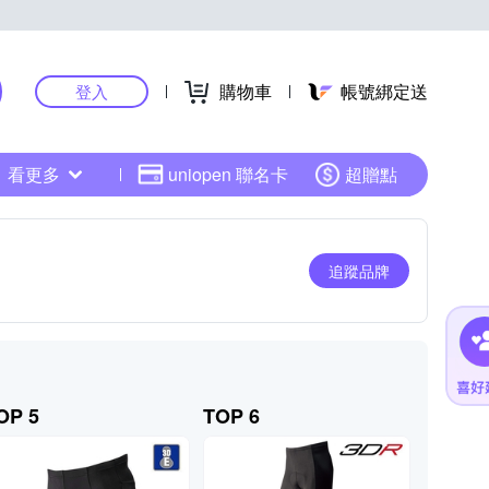
購物車
帳號綁定送
登入
看更多
uniopen 聯名卡
超贈點
追蹤品牌
OP 5
TOP 6
TOP