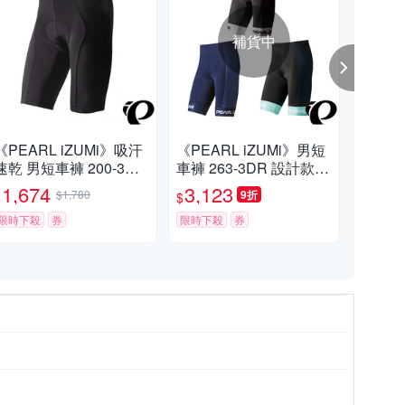
補貨中
《PEARL iZUMi》吸汗
《PEARL iZUMi》男短
《P
速乾 男短車褲 200-3DE
車褲 263-3DR 設計款
車褲
日本製 春夏車褲/入門車
抗UV 透氣 日本製 單車
黑 
1,674
3,123
3,
$1,780
9折
$
$
$
褲/單車/運動/自行車
褲 車褲
透氣
限時下殺
券
限時下殺
券
競賽
挑戰