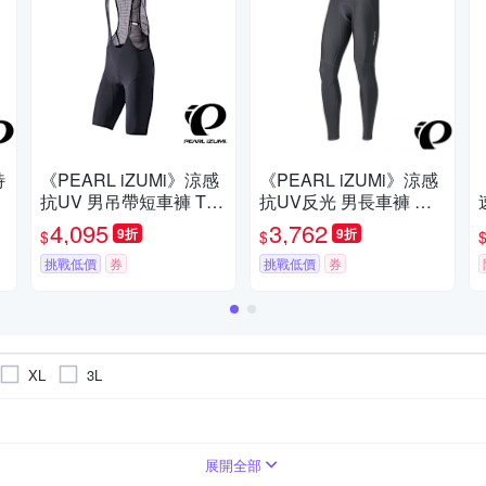
特
《PEARL iZUMi》涼感
《PEARL iZUMi》涼感
M
抗UV 男吊帶短車褲 T29
抗UV反光 男長車褲 黑 2
/
3-3DX系列 25 競賽/涼感
28-3DR-4 24 涼感車褲/
4,095
3,762
9折
9折
$
$
車褲/吊帶褲/單車/運動/
吸汗/透氣/環島/單車/長
自行車
挑戰低價
券
途/日本製
挑戰低價
券
XL
3L
車褲-五分/七分
短袖車衣
展開全部