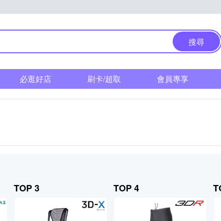
搜尋
必逛好店
刷卡/超取
會員專享
TOP 3
TOP 4
T