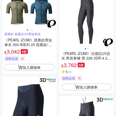
競賽款 春夏抗UV男短車衣
《PEARL iZUMi》競賽款男短
車衣 300-B系列 25 競賽款/合
身車衣/透氣/吸汗/自行車/運動/
3,042
9折
$
《PEARL iZUMi》涼感抗UV反
車服/日本製
光 男長車褲 黑 228-3DR-4 24
挑戰低價
券
涼感車褲/吸汗/透氣/環島/單車/
3,762
9折
$
加入購物車
長途/日本製
5
(
1
)
挑戰低價
券
加入購物車