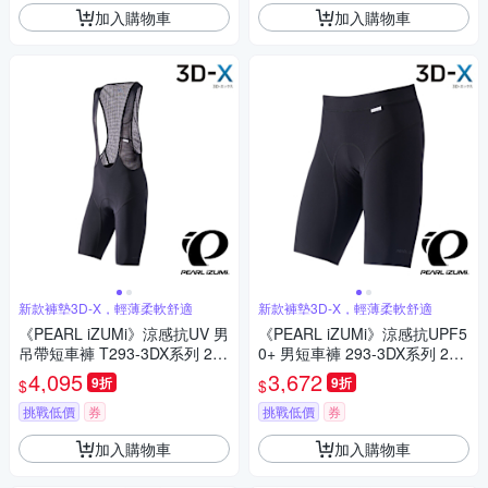
加入購物車
加入購物車
新款褲墊3D-X，輕薄柔軟舒適
新款褲墊3D-X，輕薄柔軟舒適
《PEARL iZUMi》涼感抗UV 男
《PEARL iZUMi》涼感抗UPF5
吊帶短車褲 T293-3DX系列 25
0+ 男短車褲 293-3DX系列 25
競賽/涼感車褲/吊帶褲/單車/運
競賽/涼感/防曬/吸汗/透氣/單車/
4,095
3,672
9折
9折
$
$
動/自行車
運動
挑戰低價
券
挑戰低價
券
加入購物車
加入購物車