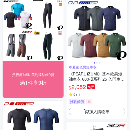
春夏素色男短車衣
《PEARL iZUMi》基本款男短
父親節加碼! 美利達結帳9折
袖車衣 600-B系列 25 入門車
滿1件享9折
衣/春夏車衣/短袖車衣/素色車
2,052
9折
$
衣/運動/單車/車服
5
(
1
)
挑戰低價
券
加入購物車