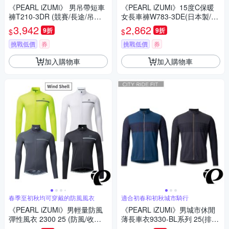
《PEARL iZUMi》 男吊帶短車
《PEARL iZUMi》15度C保暖
褲T210-3DR (競賽/長途/吊帶
女長車褲W783-3DE(日本製/刷
褲/單車/運動/自行車)
毛車褲/保暖車褲/吸汗速乾/秋
3,942
2,862
9折
9折
$
$
冬/入門款/單車/運動)
挑戰低價
券
挑戰低價
券
加入購物車
加入購物車
春季至初秋均可穿戴的防風風衣
適合初春和初秋城市騎行
《PEARL iZUMi》男輕量防風
《PEARL iZUMi》男城市休閒
彈性風衣 2300 25 (防風/收納/
薄長車衣9330-BL系列 25(排
輕量/防潑水/運動/慢跑/自行車)
汗/速乾/男車服/長袖車衣/運動/