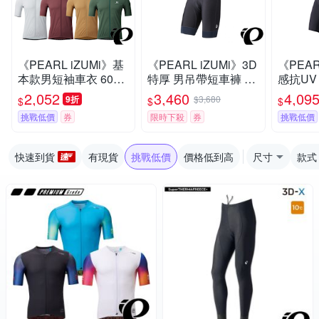
《PEARL iZUMi》基
《PEARL iZUMi》3D
《PEAR
本款男短袖車衣 600-
特厚 男吊帶短車褲 T2
感抗UV
B系列 25 入門車衣/春
30MEGAII (涼感車褲/
T293-
2,052
3,460
4,09
9折
$3,680
$
$
$
夏車衣/短袖車衣/素色
吊帶褲/長途/單車/運
賽/涼感
挑戰低價
券
限時下殺
券
挑戰低價
車衣/運動/單車/車服
動/自行車)
車/運動
快速到貨
有現貨
挑戰低價
價格低到高
尺寸
款式