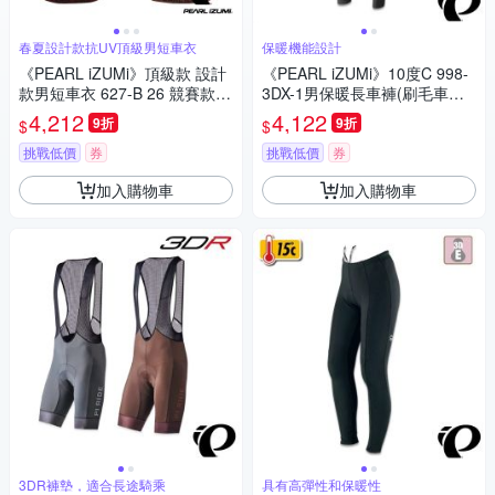
春夏設計款抗UV頂級男短車衣
保暖機能設計
《PEARL iZUMi》頂級款 設計
《PEARL iZUMi》10度C 998-
款男短車衣 627-B 26 競賽款/
3DX-1男保暖長車褲(刷毛車褲/
合身車衣/透氣車衣/春夏車衣/自
保暖車褲/吸汗/秋冬/入門款/單
4,212
4,122
9折
9折
$
$
行車/運動/車服/日本製
車/運動)
挑戰低價
券
挑戰低價
券
加入購物車
加入購物車
3DR褲墊，適合長途騎乘
具有高彈性和保暖性