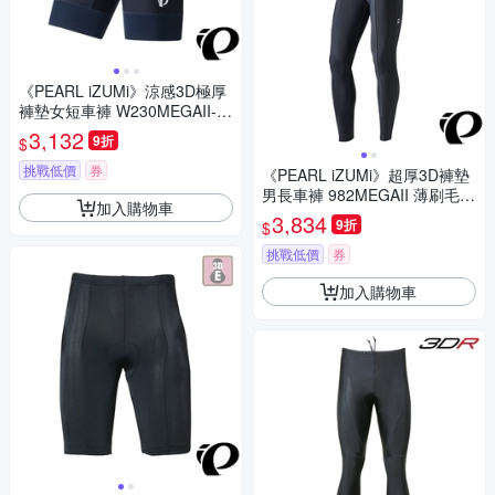
《PEARL iZUMi》涼感3D極厚
褲墊女短車褲 W230MEGAII-1
黑 抗UV Coldshade 日本製/初
3,132
9折
$
學者/長途/自行車/運動
挑戰低價
券
《PEARL iZUMi》超厚3D褲墊
男長車褲 982MEGAII 薄刷毛/
加入購物車
保暖/吸汗/秋冬/入門款/單車/運
3,834
9折
$
動/長途/日本製
挑戰低價
券
加入購物車