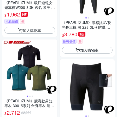
《PEARL iZUMi》吸汗速乾女
短車褲W200-3DE 透氣 吸汗 日
本製 女車褲/單車/飛輪課/運動/
1,962
9折
$
入門款
挑戰低價
券
《PEARL iZUMi》涼感抗UV反
光長車褲 黑 228-3DR 防曬 日
加入購物車
本製 車褲/單車/運動/車服/競賽
3,780
9折
$
挑戰低價
券
加入購物車
《PEARL iZUMi》競賽款男短
車衣 300-B系列 合身車衣 透氣
吸汗 日本製/競賽款/自行車/運
2,712
$2,980
$
動/車服