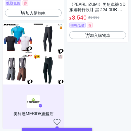
挑戰低價
券
《PEARL iZUMi》男短車褲 3D
旅遊騎行設計 黑 224-3DR 防
加入購物車
曬 吸汗 透氣 日本製 單車褲 車
3,540
$3,890
$
褲 競賽/運動
挑戰低價
券
加入購物車
美利達MERIDA旗艦店