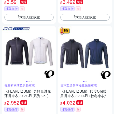
3,591
3,492
9折
9折
$
$
自行車)
挑戰低價
券
挑戰低價
券
加入購物車
加入購物車
春夏初秋薄款男長車衣
日本製造冬季極致保暖車衣
《PEARL iZUMi》男輕量透氣
《PEARL iZUMi》15度C保暖
薄長車衣 3121-BL系列 25 (排
男長車衣 3200-BL(秋冬車衣/保
汗/速乾/男車服/長袖車衣/運動/
暖車衣/長車衣/運動/自行車)
2,952
4,032
9折
9折
$
$
自行車)
挑戰低價
券
挑戰低價
券