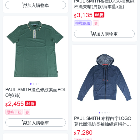
PAUL SMITH布標LOGO撞色純
加入購物車
棉漁夫帽(男款/海軍藍x藍)
3,135
86折
$
挑戰低價
券
加入購物車
PAUL SMITH撞色條紋素面POL
O衫(綠)
2,455
86折
$
限時下殺
券
PAUL SMITH 布標白字LOGO
加入購物車
莫代爾混紡長袖抽繩連帽外套
(女款/牛仔藍)
7,280
$