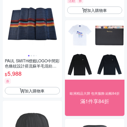
活動
券
加入購物車
PAUL SMITH標籤LOGO中間彩
色條紋設計搭流蘇羊毛混紡圍
巾(海軍藍x彩色條紋)
5,988
$
券
加入購物車
歐洲精品大牌 包夾服飾 結帳84折
滿1件享84折