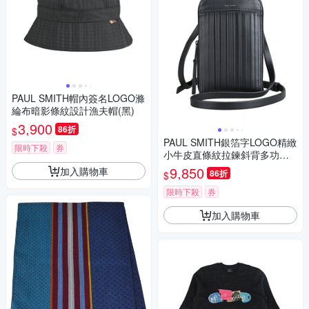
PAUL SMITH帽內簽名LOGO滌
綸布暗影條紋設計漁夫帽(黑)
3,900
86折
$
PAUL SMITH銀箔字LOGO精緻
限時下殺
券
小牛皮直條紋拉鍊斜背多功能
手機包(黑)
9,850
加入購物車
86折
$
限時下殺
券
加入購物車