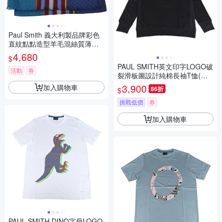
Paul Smith 義大利製品牌彩色
直紋點點造型羊毛混絲質薄圍
巾(藍色系)
4,680
$
PAUL SMITH英文印字LOGO破
活動
券
裂滑板圖設計純棉長袖T恤(男
款/黑)
3,900
加入購物車
86折
$
挑戰低價
券
加入購物車
PAUL SMITH DINO字母LOGO