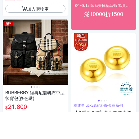
8/1~8/12 歐系美日精品/服飾/黃金 滿$10000現折1500
加入購物車
滿10000折1500
BURBERRY 經典尼龍帆布中型
後背包(多色選)
21,800
幸運星luckystar金條/金豆系列
$
【童樂繪金飾】黃金9999幸運
活動
券
星小金豆 約重0.05錢±0.01 (0.
03錢x2顆)
1,788
加入購物車
9折
$
5
(
27
)
總銷量>300