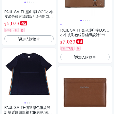
--
PAUL SMITH壓印字LOGO小牛
皮多色條紋編織設計2卡開口式
卡夾(淺棕)
5,073
6折
$
--
PAUL SMITH金色燙印字LOGO
限時下殺
券
小牛皮彩色線條編織設計6卡對
加入購物車
折短夾(淺棕)
7,039
6折
$
限時下殺
券
加入購物車
PAUL SMITH側邊彩色條紋設
計棉質圓領短袖T恤(男款/深海