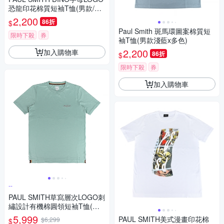
恐龍印花棉質短袖T恤(男款/白x
藍綠)
2,200
86折
$
Paul Smith 斑馬環圖案棉質短
限時下殺
券
袖T恤(男款淺藍x多色)
2,200
加入購物車
86折
$
限時下殺
券
加入購物車
--
PAUL SMITH草寫層次LOGO刺
繡設計有機棉圓領短袖T恤(男
款/淺綠)
5,999
PAUL SMITH美式漫畫印花棉
$6,299
$