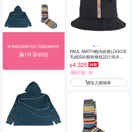
歐美精品服飾/包款 回饋結帳85折
PAUL SMITH帽內經典LOGO羊
滿1件享85折
毛絨混紡藝術條紋設計漁夫帽
(黑x多色條紋)
4,325
86折
$
限時下殺
券
加入購物車