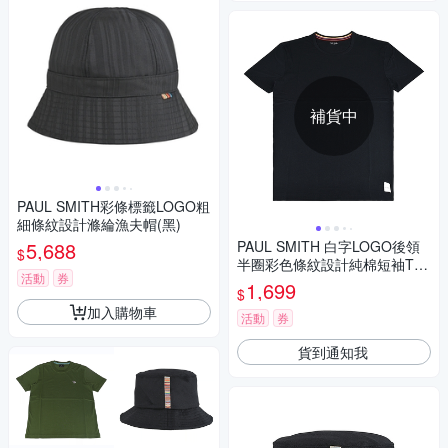
補貨中
PAUL SMITH彩條標籤LOGO粗
細條紋設計滌綸漁夫帽(黑)
5,688
PAUL SMITH 白字LOGO後領
$
半圈彩色條紋設計純棉短袖T恤
活動
券
(男款/黑)
1,699
$
加入購物車
活動
券
貨到通知我