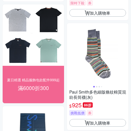
限時下殺
券
加入購物車
夏日精選 精品服飾包款配件999起
滿6000折300
Paul Smith多色細版條紋棉質混
紡長筒襪(灰)
925
86折
$
挑戰低價
券
加入購物車