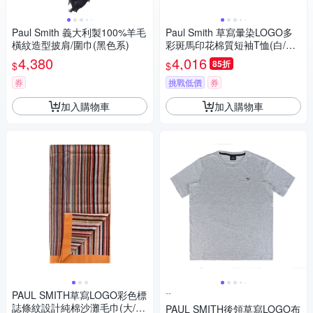
Paul Smith 義大利製100%羊毛
Paul Smith 草寫暈染LOGO多
橫紋造型披肩/圍巾(黑色系)
彩斑馬印花棉質短袖T恤(白/男
款)
4,380
4,016
85折
$
$
券
挑戰低價
券
加入購物車
加入購物車
--
PAUL SMITH草寫LOGO彩色標
誌條紋設計純棉沙灘毛巾(大/
PAUL SMITH後領草寫LOGO布