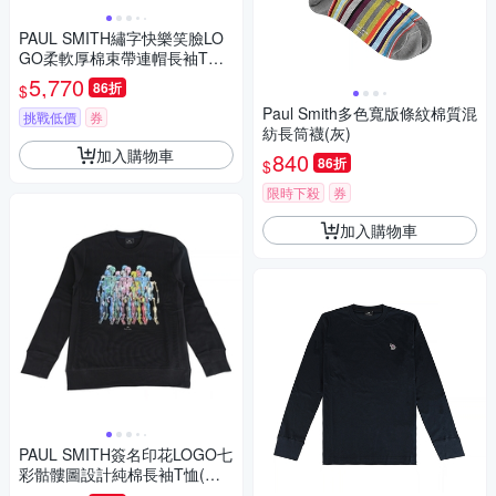
PAUL SMITH繡字快樂笑臉LO
GO柔軟厚棉束帶連帽長袖T恤
(男款/海軍藍)
5,770
86折
$
Paul Smith多色寬版條紋棉質混
挑戰低價
券
紡長筒襪(灰)
加入購物車
840
86折
$
限時下殺
券
加入購物車
PAUL SMITH簽名印花LOGO七
彩骷髏圖設計純棉長袖T恤(男
款/黑)