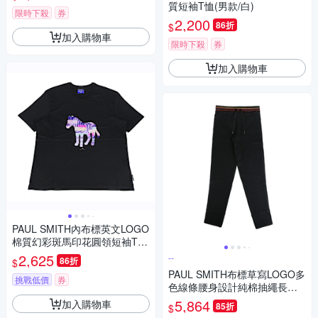
質短袖T恤(男款/白)
限時下殺
券
2,200
86折
$
加入購物車
限時下殺
券
加入購物車
PAUL SMITH內布標英文LOGO
棉質幻彩斑馬印花圓領短袖T恤
(男款/黑)
2,625
--
86折
$
PAUL SMITH布標草寫LOGO多
挑戰低價
券
色線條腰身設計純棉抽繩長褲
(男款x黑x多色)
5,864
加入購物車
85折
$