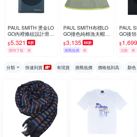
PAUL SMITH 燙金LO
PAUL SMITH布標LO
PAUL 
GO內裡條紋設計滑面
GO撞色純棉漁夫帽
GO後
牛皮直立式6卡對折短
(男款/藍x卡其綠)
設計純棉
5,321
3,135
1,69
6折
86折
$
$
$
夾(藍x內裡多色)
款/黑)
限時下殺
券
挑戰低價
券
活動
券
分類
快速到貨
有現貨
挑戰低價
價格低到高
顏色