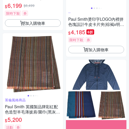
軍藍)
6,199
$6,499
$
--
限時下殺
券
Paul Smith燙印字LOGO內裡拼
加入購物車
色塊設計牛皮卡片夾(棕褐x明黃
x淺橙)
4,185
6折
$
限時下殺
券
加入購物車
英倫風格商品
Paul Smith 英國製品牌彩紅配
色造型羊毛薄披肩/圍巾(黑灰底
系)
5,200
$
活動
券