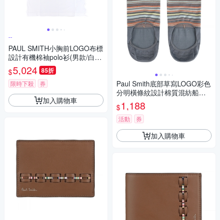
--
PAUL SMITH小胸前LOGO布標
設計有機棉袖polo衫(男款/白x
黑)
5,024
85折
$
Paul Smith底部草寫LOGO彩色
限時下殺
券
分明橫條紋設計棉質混紡船型
加入購物車
襪(灰/多色)
1,188
$
活動
券
加入購物車