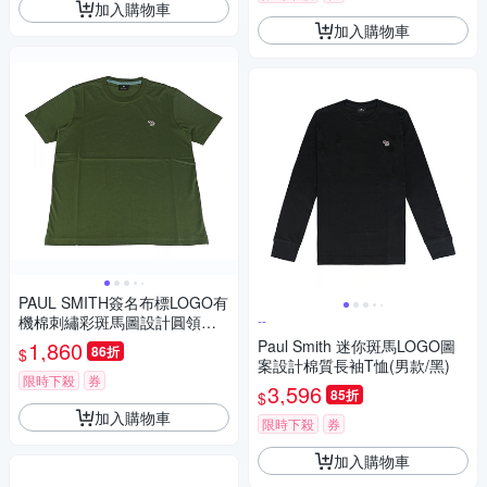
加入購物車
加入購物車
PAUL SMITH簽名布標LOGO有
機棉刺繡彩斑馬圖設計圓領短
--
袖T恤(男款/綠)
1,860
Paul Smith 迷你斑馬LOGO圖
86折
$
案設計棉質長袖T恤(男款/黑)
限時下殺
券
3,596
85折
$
加入購物車
限時下殺
券
加入購物車