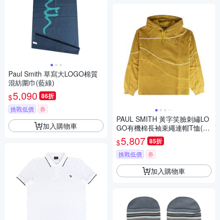
Paul Smith 草寫大LOGO棉質
混紡圍巾(藍綠)
5,090
86折
$
挑戰低價
券
PAUL SMITH 黃字笑臉刺繡LO
加入購物車
GO有機棉長袖束繩連帽T恤(男
款/芥末棕)
5,807
85折
$
挑戰低價
券
加入購物車