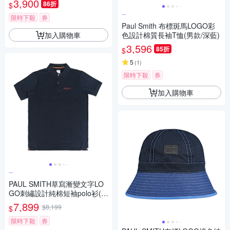
3,900
86折
$
--
限時下殺
券
Paul Smith 布標斑馬LOGO彩
加入購物車
色設計棉質長袖T恤(男款/深藍)
3,596
85折
$
5
(
1
)
限時下殺
券
加入購物車
--
PAUL SMITH草寫漸變文字LO
GO刺繡設計純棉短袖polo衫(男
款/海軍藍)
7,899
$8,199
$
限時下殺
券