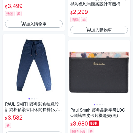
橘)
標彩色斑馬圖案設計有機棉短
3,499
$
袖T恤(男款/庚斯博羅灰)
2,299
$
活動
券
活動
券
加入購物車
加入購物車
PAUL SMITH經典彩條抽繩設
計純棉鬆緊束口休閒長褲(女/
Paul Smith 經典品牌字母LOG
藍)
O圖騰羊皮卡片機能夾(黑)
3,582
$
3,680
85折
$
券
限時下殺
券