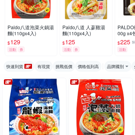
Paldo八道泡菜火鍋湯
Paldo八道 人蔘雞湯
PALD
麵(110gx4入)
麵(110gx4入)
00g x
129
125
225
$
$
$
$
活動
券
活動
券
活動
快速到貨
有現貨
挑戰低價
價格低到高
品牌國別
補貨中