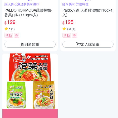
讓人身心滿足的美味滋味
隨享美味 方便料理
PALDO KORMOSA蔬菜拉麵-
Paldo八道 人蔘雞湯麵(110gx4
香菜口味(110gx4入)
入)
129
125
$
$
5
4.3
(
1
)
(
4
)
活動
券
活動
券
貨到通知我
加入購物車