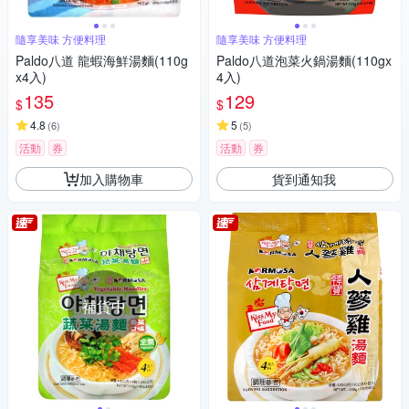
隨享美味 方便料理
隨享美味 方便料理
Paldo八道 龍蝦海鮮湯麵(110g
Paldo八道泡菜火鍋湯麵(110gx
x4入)
4入)
135
129
$
$
4.8
5
(
6
)
(
5
)
活動
券
活動
券
加入購物車
貨到通知我
補貨中