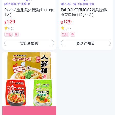
隨享美味 方便料理
讓人身心滿足的美味滋味
Paldo八道泡菜火鍋湯麵(110gx
PALDO KORMOSA蔬菜拉麵-
4入)
香菜口味(110gx4入)
129
129
$
$
5
5
(
5
)
(
1
)
活動
券
活動
券
貨到通知我
貨到通知我