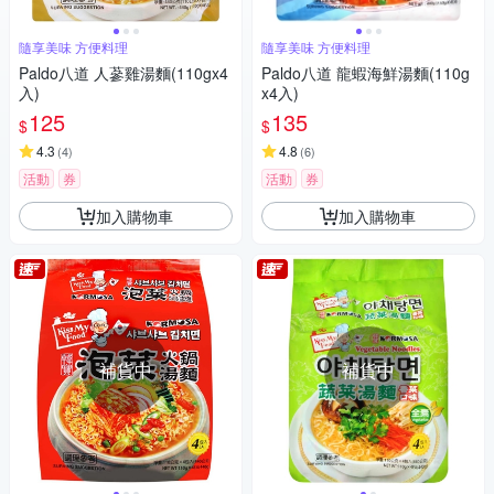
隨享美味 方便料理
隨享美味 方便料理
Paldo八道 人蔘雞湯麵(110gx4
Paldo八道 龍蝦海鮮湯麵(110g
入)
x4入)
125
135
$
$
4.3
4.8
(
4
)
(
6
)
活動
券
活動
券
加入購物車
加入購物車
補貨中
補貨中