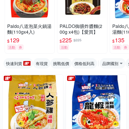
Paldo八道泡菜火鍋湯
PALDO御膳炸醬麵(2
Pald
麵(110gx4入)
00g x4包)【愛買】
湯麵(11
129
225
135
$225
$
$
$
活動
券
活動
活動
券
快速到貨
有現貨
挑戰低價
價格低到高
品牌國別