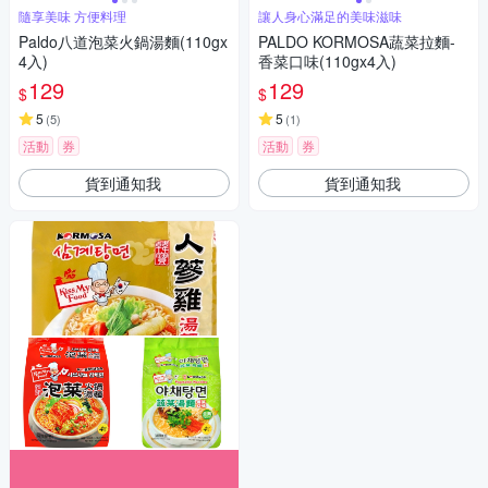
隨享美味 方便料理
讓人身心滿足的美味滋味
Paldo八道泡菜火鍋湯麵(110gx
PALDO KORMOSA蔬菜拉麵-
4入)
香菜口味(110gx4入)
129
129
$
$
5
5
(
5
)
(
1
)
活動
券
活動
券
貨到通知我
貨到通知我