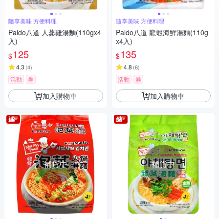
隨享美味 方便料理
隨享美味 方便料理
Paldo八道 人蔘雞湯麵(110gx4
Paldo八道 龍蝦海鮮湯麵(110g
入)
x4入)
125
135
$
$
4.3
4.8
(
4
)
(
6
)
活動
券
活動
券
加入購物車
加入購物車
補貨中
補貨中