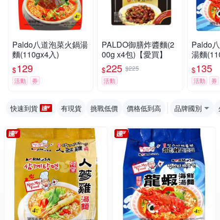
Paldo八道泡菜火鍋湯
PALDO御膳炸醬麵(2
Pald
麵(110gx4入)
00g x4包)【愛買】
湯麵(11
129
225
135
$225
$
$
$
活動
券
活動
活動
券
快速到貨
有現貨
挑戰低價
價格低到高
品牌國別