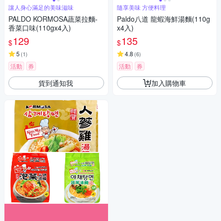
讓人身心滿足的美味滋味
隨享美味 方便料理
PALDO KORMOSA蔬菜拉麵-
Paldo八道 龍蝦海鮮湯麵(110g
香菜口味(110gx4入)
x4入)
129
135
$
$
5
4.8
(
1
)
(
6
)
活動
券
活動
券
貨到通知我
加入購物車