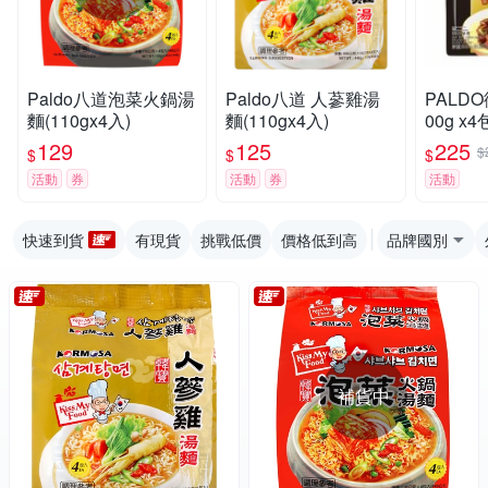
Paldo八道泡菜火鍋湯
Paldo八道 人蔘雞湯
PALD
麵(110gx4入)
麵(110gx4入)
00g x
129
125
225
$
$
$
$
活動
券
活動
券
活動
快速到貨
有現貨
挑戰低價
價格低到高
品牌國別
補貨中