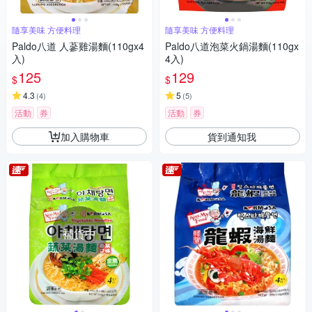
隨享美味 方便料理
隨享美味 方便料理
Paldo八道 人蔘雞湯麵(110gx4
Paldo八道泡菜火鍋湯麵(110gx
入)
4入)
125
129
$
$
4.3
5
(
4
)
(
5
)
活動
券
活動
券
加入購物車
貨到通知我
補貨中