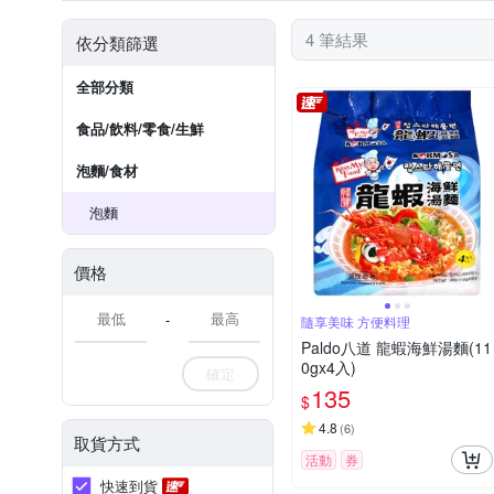
4 筆結果
依分類篩選
全部分類
食品/飲料/零食/生鮮
泡麵/食材
泡麵
價格
-
隨享美味 方便料理
Paldo八道 龍蝦海鮮湯麵(11
0gx4入)
確定
135
$
4.8
(
6
)
取貨方式
活動
券
快速到貨