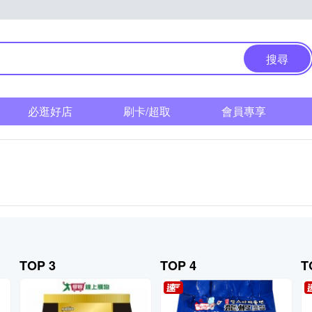
搜尋
必逛好店
刷卡/超取
會員專享
TOP 3
TOP 4
T