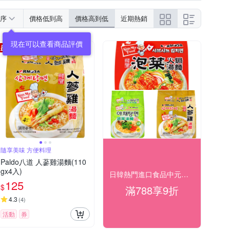
序
價格低到高
價格高到低
近期熱銷
現在可以查看商品評價
隨享美味 方便料理
Paldo八道 人蔘雞湯麵(110
gx4入)
日韓熱門進口食品中元好食光滿$788享9折
125
$
滿788享9折
4.3
(
4
)
活動
券