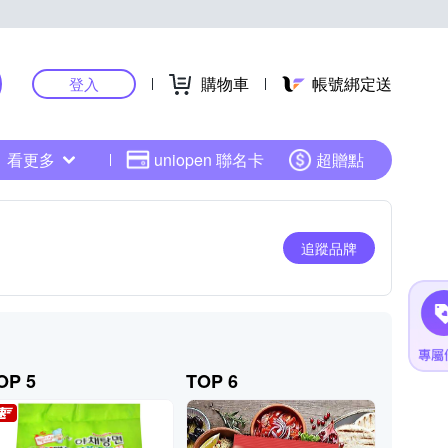
購物車
帳號綁定送
登入
看更多
uniopen 聯名卡
超贈點
追蹤品牌
OP 5
TOP 6
TOP