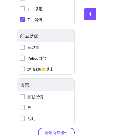
7-11常溫
1
7-11冷凍
商品狀況
有現貨
Yahoo自營
評價4顆
以上
優惠
挑戰低價
券
活動
清除所有條件