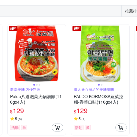
推薦排
補貨中
補貨中
隨享美味 方便料理
讓人身心滿足的美味滋味
Paldo八道泡菜火鍋湯麵(11
PALDO KORMOSA蔬菜拉
0gx4入)
麵-香菜口味(110gx4入)
129
129
$
$
5
5
(
5
)
(
1
)
活動
券
活動
券