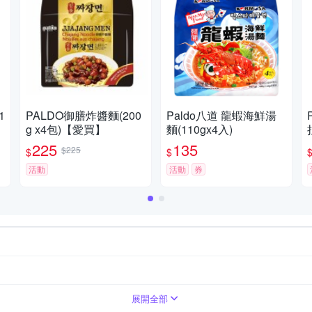
1
PALDO御膳炸醬麵(200
Paldo八道 龍蝦海鮮湯
g x4包)【愛買】
麵(110gx4入)
225
135
$225
$
$
活動
活動
券
展開全部