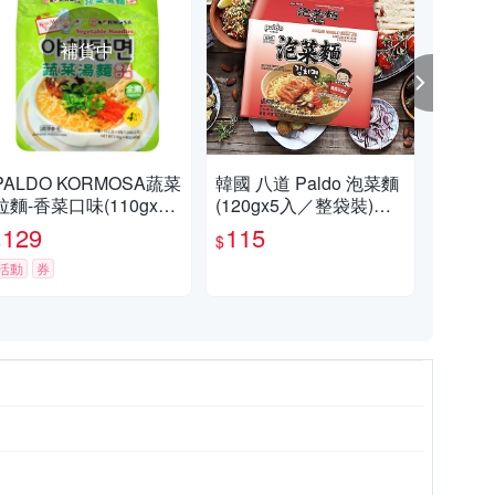
補貨中
PALDO KORMOSA蔬菜
韓國 八道 Paldo 泡菜麵
韓國
拉麵-香菜口味(110gx4
(120gx5入／整袋裝)
麵(
入)
【小三美日】 DS01950
日】
129
115
1
$
$
$
1
41
活動
券