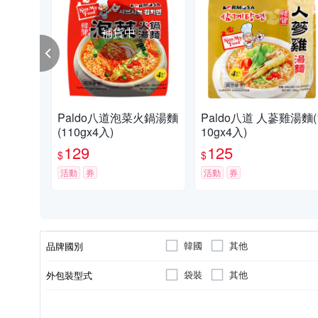
補貨中
Paldo八道泡菜火鍋湯麵
Paldo八道 人蔘雞湯麵(
(110gx4入)
10gx4入)
129
125
$
$
活動
券
活動
券
韓國
其他
品牌國別
袋裝
其他
外包裝型式
葷
越南(韓國PALDO海外工廠)
越南(韓國PALDO海外工廠)
全素
其他
葷/素
原料原產地
製造/加工地