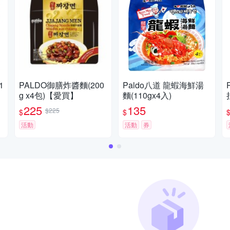
1
PALDO御膳炸醬麵(200
Paldo八道 龍蝦海鮮湯
g x4包)【愛買】
麵(110gx4入)
225
135
$225
$
$
活動
活動
券