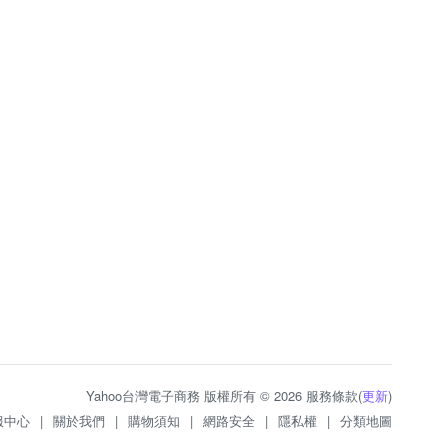
Yahoo台灣電子商務 版權所有 © 2026 服務條款(
更新
)
服中心
|
關於我們
|
購物須知
|
網路安全
|
隱私權
|
分類地圖