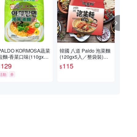
補貨中
PALDO KORMOSA蔬菜
韓國 八道 Paldo 泡菜麵
韓國
拉麵-香菜口味(110gx4
(120gx5入／整袋裝)
麵(
入)
【小三美日】 DS01950
日】
129
115
1
$
$
$
1
41
活動
券