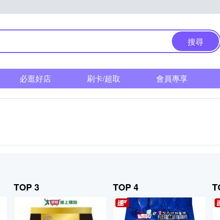
搜尋
必逛好店
刷卡/超取
會員專享
TOP 3
TOP 4
T